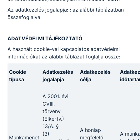
Az adatkezelés jogalapja: : az alábbi táblázatban
összefoglalva.
ADATVÉDELMI TÁJÉKOZTATÓ
A használt cookie-val kapcsolatos adatvédelmi
információkat az alábbi táblázat foglalja össze:
Cookie
Adatkezelés
Adatkezelés
Adatkez
típusa
jogalapja
célja
időtart
A 2001. évi
CVIII.
törvény
(Elkertv.)
13/A. §
A honlap
(3)
A munk
Munkamenet
megfelelő