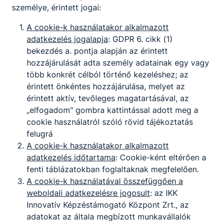
személye, érintett jogai:
A cookie-k használatakor alkalmazott
adatkezelés jogalapja
: GDPR 6. cikk (1)
bekezdés a. pontja alapján az érintett
hozzájárulását adta személy adatainak egy vagy
több konkrét célból történő kezeléshez; az
érintett önkéntes hozzájárulása, melyet az
Megosztás
érintett aktív, tevőleges magatartásával, az
„elfogadom" gombra kattintással adott meg a
cookie használatról szóló rövid tájékoztatás
felugrá
A cookie-k használatakor alkalmazott
adatkezelés időtartama
: Cookie-ként eltérően a
fenti táblázatokban foglaltaknak megfelelően.
Partnereink
A cookie-k használatával összefüggően a
weboldali adatkezelésre jogosult
: az IKK
Innovatív Képzéstámogató Központ Zrt., az
adatokat az általa megbízott munkavállalók