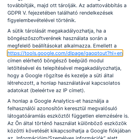
továbbítják, majd ott tárolják. Az adattovábbítás a
GDPR V. fejezetében található rendelkezések
figyelembevételével történik.
A sütik tárolását megakadályozhatja, ha a
böngészőszoftverének használata során a
megfelelő beállításokat alkalmazza. Emellett a
https://tools.google.com/dlpage/gaoptout?hl=en
címen elérhető böngésző beépülő modul
letöltésével és telepítésével megakadályozhatja,
hogy a Google rögzítse és kezelje a süti által
létrehozott, a honlap használatával kapcsolatos
adatokat (beleértve az IP címet).
A honlap a Google Analytics-et használja a
felhasználói azonosítón keresztül megvalósuló
látogatóáramlás eszköztől független elemzésére is.
Az Ön által történő használat különböző eszközök
közötti követését kikapcsolhatja a Google fiókjában
az „Információim/Személyes információk” alatt.