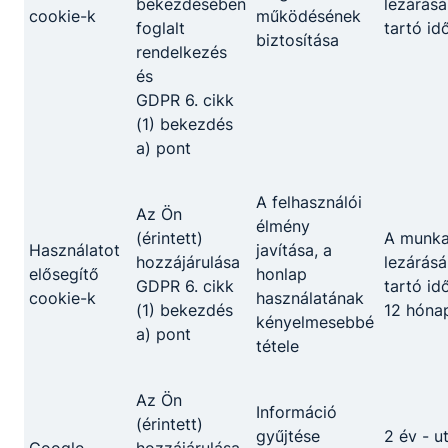
bekezdésében
lezárásá
cookie-k
működésének
foglalt
tartó id
biztosítása
rendelkezés
és
GDPR 6. cikk
(1) bekezdés
a) pont
A felhasználói
Az Ön
élmény
(érintett)
A munk
Használatot
javítása, a
hozzájárulása
lezárásá
elősegítő
honlap
GDPR 6. cikk
tartó id
cookie-k
használatának
(1) bekezdés
12 hóna
kényelmesebbé
a) pont
tétele
Az Ön
Információ
(érintett)
gyűjtése
2 év - u