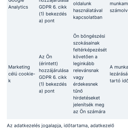
Google
hozzájárulása
oldalunk
munkame
Analytics
GDPR 6. cikk
használatával
számolv
(1) bekezdés
kapcsolatban
a) pont
Ön böngészési
szokásainak
feltérképezését
Az Ön
követően a
(érintett)
leginkább
Marketing
A munk
hozzájárulása
relevánsnak
célú cookie-
lezárásá
GDPR 6. cikk
vagy
k
tartó id
(1) bekezdés
érdekesnek
a) pont
tűnő
hirdetéseket
jelenítsék meg
az Ön számára
Az adatkezelés jogalapja, időtartama, adatkezelő