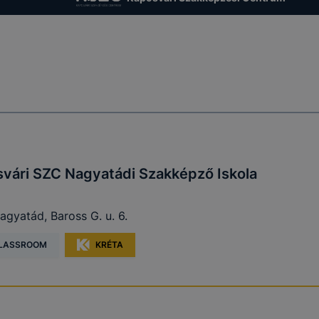
A 2001. évi CVIII.
törvény (Elkertv.)
13/A. §
(3) bekezdésében
A honlap megfelelő
A munk
et
foglalt
működésének
lezárásá
rendelkezés és
biztosítása
időszak
GDPR 6. cikk (1)
bekezdés
a) pont
vári SZC Nagyatádi Szakképző Iskola
A felhasználói
gyatád, Baross G. u. 6.
Az Ön (érintett)
élmény javítása, a
t
hozzájárulása
A munk
honlap
LASSROOM
KRÉTA
cookie-
GDPR 6. cikk (1)
lezárásá
használatának
bekezdés
időszak
kényelmesebbé
a) pont
tétele