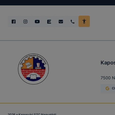
Munkamen
cookie-k
Kapos
7500 Na
Használato
C
elősegítő 
k
2026
•
Kaposvári SZC Nagyatádi