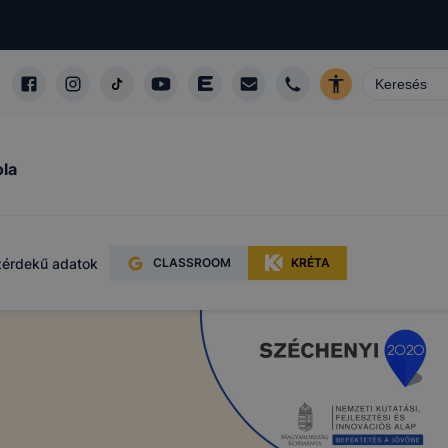
oldalt
ideje,
e, valamint
ét
ola
ilyen
zzájárulás
érdekű adatok
CLASSROOM
KRÉTA
n
toztatását.
ookie-kat,