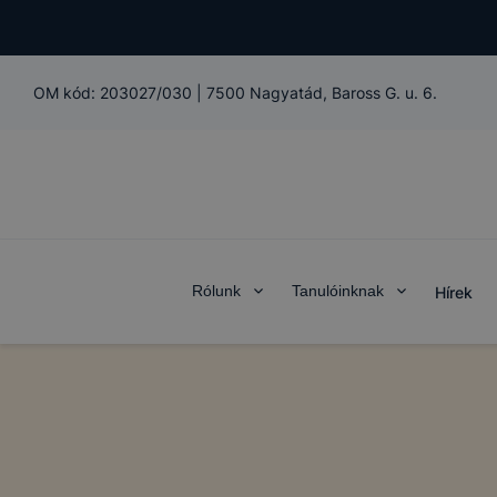
oldalt nézt
keresett fe
melyek volt
OM kód:
203027/030
|
7500 Nagyatád, Baross G. u. 6.
a felhaszná
Marketing c
Az ilyen sü
követően a
vagy érdeke
marketing c
az Ön előze
Rólunk
Tanulóinknak
Hírek
megtagadás
visszavonás
hirdetéseke
ezek a hird
Hogyan elle
Minden mo
A legtöbb 