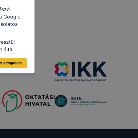
észő
 a Google
csolatos
resztül
 által
ja a Google
et elfogadom
i táblázat
elés
ama