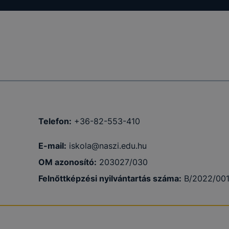
amenet
ig tartó
Telefon:
+36-82-553-410
E-mail:
iskola@naszi.edu.hu
OM azonosító:
203027/030
amenet
Felnőttképzési nyilvántartás száma:
B/2022/00
ig tartó
 12 hónap