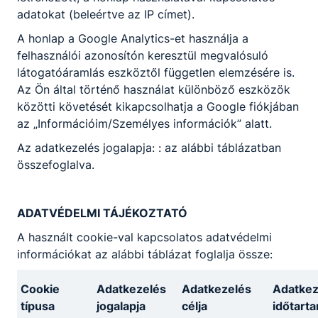
cukrász
adatokat (beleértve az IP címet).
11. évfolyam:
A honlap a Google Analytics-et használja a
felhasználói azonosítón keresztül megvalósuló
építőipar
látogatóáramlás eszköztől független elemzésére is.
festő, mázoló, tapétázó
Az Ön által történő használat különböző eszközök
burkoló
közötti követését kikapcsolhatja a Google fiókjában
gépészet
az „Információim/Személyes információk” alatt.
ipari gépész
Az adatkezelés jogalapja: : az alábbi táblázatban
gépi és CNC forgácsoló
összefoglalva.
kereskedelem
kereskedelmi értékesítő
turizmus-vendéglátás
ADATVÉDELMI TÁJÉKOZTATÓ
pincér-vendégtéri szakember
cukrász
A használt cookie-val kapcsolatos adatvédelmi
szakács
információkat az alábbi táblázat foglalja össze:
Érettségire való felkészítés:
Cookie
Adatkezelés
Adatkezelés
Adatkez
típusa
jogalapja
célja
időtart
esti képzés (2 évfolyam)