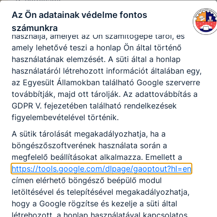
9. évfolyam:
A honlap Google Analytics-et, a Google Inc. webes
elemző szolgáltatását használja. Ennek során a
Az Ön adatainak védelme fontos
gépészet ágazat
Google Analytics a süti egy meghatározott formáját
számunkra
építőipar ágazat
használja, amelyet az Ön számítógépe tárol, és
kereskedelem ágazat
amely lehetővé teszi a honlap Ön által történő
turizmus-vendéglátás ágazat
használatának elemzését. A süti által a honlap
használatáról létrehozott információt általában egy,
10. évfolyam:
az Egyesült Államokban található Google szerverre
építőipar
továbbítják, majd ott tárolják. Az adattovábbítás a
festő, mázoló, tapétázó
GDPR V. fejezetében található rendelkezések
kőműves
figyelembevételével történik.
gépészet
A sütik tárolását megakadályozhatja, ha a
ipari gépész
böngészőszoftverének használata során a
gépi és CNC forgácsoló
megfelelő beállításokat alkalmazza. Emellett a
kereskedelem
https://tools.google.com/dlpage/gaoptout?hl=en
kereskedelmi értékesítő
címen elérhető böngésző beépülő modul
turizmus-vendéglátás
letöltésével és telepítésével megakadályozhatja,
pincér-vendégtéri szakember
hogy a Google rögzítse és kezelje a süti által
szakács
létrehozott, a honlap használatával kapcsolatos