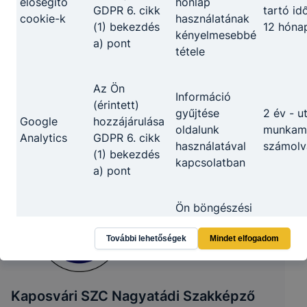
elősegítő
honlap
GDPR 6. cikk
tartó id
cookie-k
használatának
(1) bekezdés
12 hóna
kényelmesebbé
a) pont
tétele
Az Ön
Információ
(érintett)
gyűjtése
2 év - u
Google
hozzájárulása
oldalunk
munkame
Analytics
GDPR 6. cikk
használatával
számolv
(1) bekezdés
kapcsolatban
a) pont
Ön böngészési
szokásainak
feltérképezését
További lehetőségek
Mindet elfogadom
Az Ön
követően a
(érintett)
leginkább
Marketing
A munk
hozzájárulása
relevánsnak
Kaposvári SZC Nagyatádi Szakképző
célú cookie-
lezárásá
GDPR 6. cikk
vagy