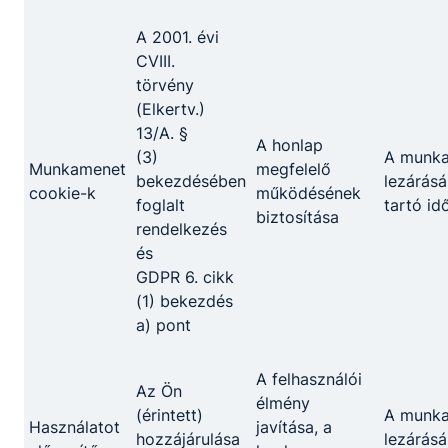
Felnőttek szakmai oktatása:
A 2001. évi
CVIII.
turizmus-vendéglátás ágazat (cukrász;
törvény
szakács)
(Elkertv.)
építőipar ágazat (burkoló)
13/A. §
A honlap
(3)
A munk
Munkamenet
megfelelő
bekezdésében
lezárásá
cookie-k
működésének
foglalt
tartó id
biztosítása
rendelkezés
és
GDPR 6. cikk
Partnereink
(1) bekezdés
a) pont
A felhasználói
Az Ön
élmény
(érintett)
A munk
Használatot
javítása, a
hozzájárulása
lezárásá