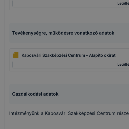
Letölt
honlap felismeri Önt, mint visszatérő látogatót. A
„maradandó sütik” önmagukban nem hordoznak
személyes adatot és csak a kiszolgáló
adatbázisában tárolt összerendeléssel együtt
Tevékenységre, működésre vonatkozó adatok
alkalmasak a felhasználó azonosítására. Ezek a
cookie-k lehetőséget biztosítanak arra, hogy
megjegyezhessük a honlapunk által felkínált
szolgáltatásokkal kapcsolatos választásait.
Kaposvári Szakképzési Centrum - Alapító okirat
Teljesítményt biztosító cookie-k
Letölt
A Google Analytics cookie-kat arra használjuk, hogy
információt gyűjtsünk azzal kapcsolatban, hogyan
használják látogatóink honlapunkat. Ezek a cookie-k
Gazdálkodási adatok
nem tudják Önt személy szerint beazonosítani, az
éppen használt IP címet is csak részben rögzítik. A
cookie-k olyan információkat gyűjtenek, mint
Intézményünk a Kaposvári Szakképzési Centrum rész
például melyik oldalt nézte meg a látogatónk, a
honlap mely részére kattintott, hány oldalt keresett