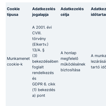
Cookie
Adatkezelés
Adatkezelés
Adatkez
típusa
jogalapja
célja
időtart
A 2001. évi
CVIII.
törvény
(Elkertv.)
13/A. §
A honlap
(3)
A munk
Munkamenet
megfelelő
bekezdésében
lezárásá
cookie-k
működésének
foglalt
tartó id
biztosítása
rendelkezés
és
GDPR 6. cikk
(1) bekezdés
a) pont