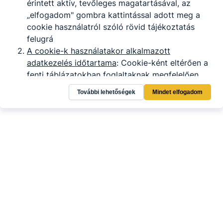
érintett aktív, tevőleges magatartásával, az
„elfogadom" gombra kattintással adott meg a
cookie használatról szóló rövid tájékoztatás
felugrá
A cookie-k használatakor alkalmazott
adatkezelés időtartama
: Cookie-ként eltérően a
fenti táblázatokban foglaltaknak megfelelően.
A cookie-k használatával összefüggően a
További lehetőségek
Mindet elfogadom
weboldali adatkezelésre jogosult
: az IKK
Innovatív Képzéstámogató Központ Zrt., az
adatokat az általa megbízott munkavállalók
ismerhetik meg; valamint a Google Analytics
Az érintett jogai
: Az érintett kérelmezheti a rá
vonatkozó személyes adatokhoz való
hozzáférést, a személyes adatainak
helyesbítését, törlését, kezelésének
korlátozását, továbbá bármely időpontban
visszavonhatja az adatkezeléshez adott
hozzájárulását. Az IKK Innovatív