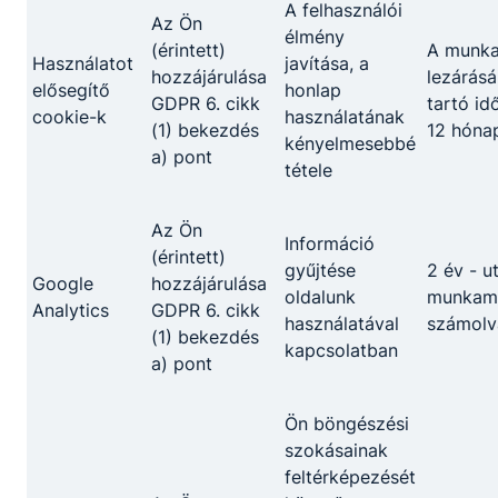
A felhasználói
Az Ön
élmény
(érintett)
A munk
Használatot
javítása, a
hozzájárulása
lezárásá
elősegítő
honlap
GDPR 6. cikk
tartó id
cookie-k
használatának
(1) bekezdés
12 hóna
kényelmesebbé
a) pont
tétele
Az Ön
Információ
(érintett)
gyűjtése
2 év - u
Google
hozzájárulása
oldalunk
munkame
Analytics
GDPR 6. cikk
használatával
számolv
(1) bekezdés
kapcsolatban
a) pont
Ön böngészési
szokásainak
feltérképezését