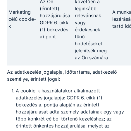
Az Ön
követően a
(érintett)
leginkább
Marketing
A munk
hozzájárulása
relevánsnak
célú cookie-
lezárásá
GDPR 6. cikk
vagy
k
tartó id
(1) bekezdés
érdekesnek
a) pont
tűnő
hirdetéseket
jelenítsék meg
az Ön számára
Az adatkezelés jogalapja, időtartama, adatkezelő
személye, érintett jogai:
A cookie-k használatakor alkalmazott
adatkezelés jogalapja
: GDPR 6. cikk (1)
bekezdés a. pontja alapján az érintett
hozzájárulását adta személy adatainak egy vagy
több konkrét célból történő kezeléshez; az
érintett önkéntes hozzájárulása, melyet az