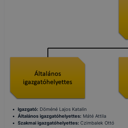
funkcióval rendelkeznek, többek között információt
gyűjtenek, megjegyzik a látogató egyéni beállításait
és általánosságban megkönnyítik a honlapok
használatát.
A cookie-kal weboldalunk nem gyűjt és nem tárol
személyes adatokat, így ezekkel Önt beazonosítani
nem lehet.
A Kaposvári SZC Nagyatádi Szakképző Iskola milyen
cookie-kat és mire használ?
A
Kaposvári SZC Nagyatádi Szakképző Iskola
a
cookie-kat a következő célokból használja:
Jobb felhasználói élmény biztosítása
(információ gyűjtése azzal kapcsolatban,
hogyan használja Ön a honlapot és a honlap
Igazgató:
Döméné Lajos Katalin
melyik részeit látogatja leginkább)
Általános igazgatóhelyettes:
Máté Attila
Honlap fejlesztése
Szakmai igazgatóhelyettes:
Czimbalek Ottó