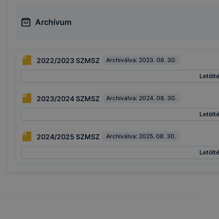
fel, milyen hosszú volt az egyes munkamenetek
megtekintési ideje, melyek voltak az esetleges
Archívum
hibaüzenetek. Mindez honlapunk fejlesztése,
valamint a felhasználók számára biztosított
élmények javítása céljából történik.
2022/2023 SZMSZ
Archiválva:
2023. 08. 30.
Marketing célú cookie-k
Letölt
Az ilyen sütik célja, hogy az Ön böngészési
szokásainak feltérképezését követően a leginkább
2023/2024 SZMSZ
Archiválva:
2024. 08. 30.
relevánsnak
Letölt
vagy érdekesnek tűnő hirdetéseket jelenítsék meg
az Ön számára. Az ilyen marketing célú cookie-kat
2024/2025 SZMSZ
Archiválva:
2025. 08. 30.
csak
az Ön előzetes hozzájárulásával lehet az Ön
Letölt
eszközén elhelyezni. A hozzájárulás megtagadása,
vagy
visszavonása esetén is jogosult a weboldal
üzemeltetője a weboldalon hirdetéseket
megjeleníteni, csupán