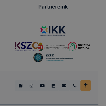
ezek a hirdetések kevésbé lesznek az Ön számára
Partnereink
relevánsak.
Hogyan ellenőrizheti és hogyan tudja kikapcsolni a
cookie-kat?
2
Minden modern böngésző
engedélyezi a cookie-k
beállításának a változtatását. A legtöbb böngésző
alapértelmezettként automatikusan elfogadja a
cookie-kat, de ezek általában megváltoztathatók.
Amennyiben Ön nem kívánja a cookie-k használatát
engedélyezni, vagy törölni kívánja a weboldalunkról
származó sütiket, ezt megteheti.
Felhívjuk figyelmét, hogy mivel a cookie-k célja
honlapunk használhatóságának és folyamatainak
megkönnyítése, a cookie-k alkalmazásának
megakadályozása vagy törlése által előfordulhat,
hogy felhasználóink nem lesznek képesek
honlapunk funkcióinak teljes körű használatára (nem
lesz például elérhető a recaptcha, Google térkép,