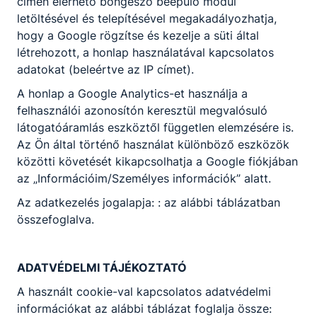
címen elérhető böngésző beépülő modul
Felnőttképzési nyilvántartás száma:
B/2022/001007
letöltésével és telepítésével megakadályozhatja,
hogy a Google rögzítse és kezelje a süti által
létrehozott, a honlap használatával kapcsolatos
adatokat (beleértve az IP címet).
NASZI Facebook
Akadálymentesítési nyilatkozat
Adatkezelés
Impresszum
A honlap a Google Analytics-et használja a
felhasználói azonosítón keresztül megvalósuló
látogatóáramlás eszköztől független elemzésére is.
Az Ön által történő használat különböző eszközök
közötti követését kikapcsolhatja a Google fiókjában
az „Információim/Személyes információk” alatt.
Az adatkezelés jogalapja: : az alábbi táblázatban
összefoglalva.
ADATVÉDELMI TÁJÉKOZTATÓ
A használt cookie-val kapcsolatos adatvédelmi
információkat az alábbi táblázat foglalja össze: