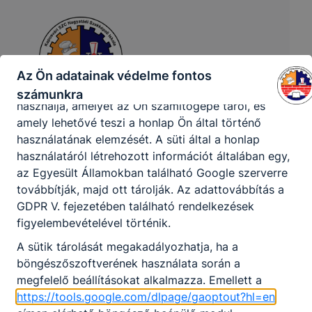
form, YouTube videó), vagy a honlap a tervezettől
eltérően fog működni böngészőjében.
A honlap Google Analytics-et, a Google Inc. webes
elemző szolgáltatását használja. Ennek során a
Az Ön adatainak védelme fontos
Google Analytics a süti egy meghatározott formáját
számunkra
használja, amelyet az Ön számítógépe tárol, és
amely lehetővé teszi a honlap Ön által történő
Kaposvári SZC Nagyatádi Szakképző
használatának elemzését. A süti által a honlap
Iskola
használatáról létrehozott információt általában egy,
az Egyesült Államokban található Google szerverre
7500 Nagyatád, Baross G. u. 6.
továbbítják, majd ott tárolják. Az adattovábbítás a
GDPR V. fejezetében található rendelkezések
CLASSROOM
KRÉTA
figyelembevételével történik.
Telefon:
+36-82-553-410
A sütik tárolását megakadályozhatja, ha a
böngészőszoftverének használata során a
E-mail:
iskola@naszi.edu.hu
megfelelő beállításokat alkalmazza. Emellett a
https://tools.google.com/dlpage/gaoptout?hl=en
OM azonosító:
203027/030