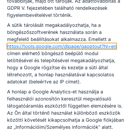
továbbítják, majd ott tárolják. Az adattovábbítás a
NASZI SZAKMAI PROGRAM 2025-09.pdf
GDPR V. fejezetében található rendelkezések
Letöltés
figyelembevételével történik.
A sütik tárolását megakadályozhatja, ha a
böngészőszoftverének használata során a
megfelelő beállításokat alkalmazza. Emellett a
https://tools.google.com/dlpage/gaoptout?hl=en
címen elérhető böngésző beépülő modul
letöltésével és telepítésével megakadályozhatja,
Partnereink
hogy a Google rögzítse és kezelje a süti által
létrehozott, a honlap használatával kapcsolatos
adatokat (beleértve az IP címet).
A honlap a Google Analytics-et használja a
felhasználói azonosítón keresztül megvalósuló
látogatóáramlás eszköztől független elemzésére is.
Az Ön által történő használat különböző eszközök
közötti követését kikapcsolhatja a Google fiókjában
az „Információim/Személyes információk” alatt.