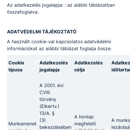
Az adatkezelés jogalapja: : az alábbi táblázatban
összefoglalva.
ADATVÉDELMI TÁJÉKOZTATÓ
A használt cookie-val kapcsolatos adatvédelmi
információkat az alábbi táblázat foglalja össze:
Cookie
Adatkezelés
Adatkezelés
Adatkez
típusa
jogalapja
célja
időtart
A 2001. évi
CVIII.
törvény
(Elkertv.)
Kaposvári SZC Nagyatádi Szakképző
13/A. §
Iskola
A honlap
(3)
A munk
Munkamenet
megfelelő
bekezdésében
lezárásá