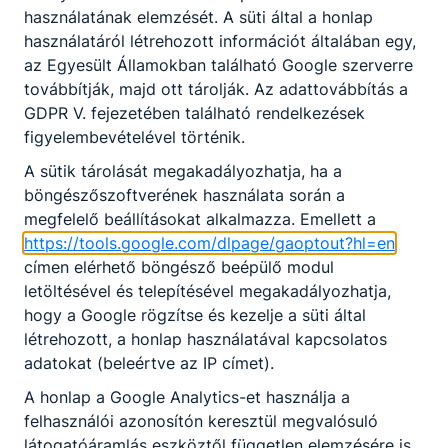
használatának elemzését. A süti által a honlap
használatáról létrehozott információt általában egy,
Széchenyi 2020 projektek
az Egyesült Államokban található Google szerverre
továbbítják, majd ott tárolják. Az adattovábbítás a
GDPR V. fejezetében található rendelkezések
További projektjeink
figyelembevételével történik.
A sütik tárolását megakadályozhatja, ha a
böngészőszoftverének használata során a
megfelelő beállításokat alkalmazza. Emellett a
https://tools.google.com/dlpage/gaoptout?hl=en
EFOP-3.1.10-17-2017-00034
címen elérhető böngésző beépülő modul
letöltésével és telepítésével megakadályozhatja,
Továbbtanulást erősítő kezdeményezések a Kaposvári
hogy a Google rögzítse és kezelje a süti által
SZC Nagyatádi Szakképző Iskolában
létrehozott, a honlap használatával kapcsolatos
adatokat (beleértve az IP címet).
Bővebben a projektről
A honlap a Google Analytics-et használja a
felhasználói azonosítón keresztül megvalósuló
látogatóáramlás eszköztől független elemzésére is.