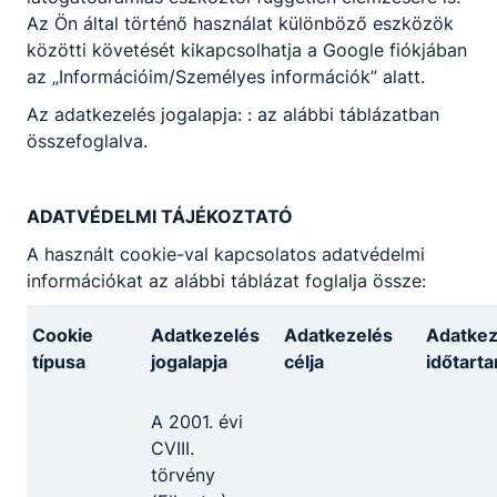
Az Ön által történő használat különböző eszközök
1
közötti követését kikapcsolhatja a Google fiókjában
az „Információim/Személyes információk” alatt.
Az adatkezelés jogalapja: : az alábbi táblázatban
összefoglalva.
ADATVÉDELMI TÁJÉKOZTATÓ
Partnereink
A használt cookie-val kapcsolatos adatvédelmi
információkat az alábbi táblázat foglalja össze:
Cookie
Adatkezelés
Adatkezelés
Adatkez
típusa
jogalapja
célja
időtart
A 2001. évi
CVIII.
törvény