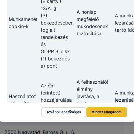
(Elkertv.)
13/A. §
A honlap
(3)
A munk
Munkamenet
megfelelő
bekezdésében
lezárásá
cookie-k
működésének
foglalt
tartó id
biztosítása
rendelkezés
és
GDPR 6. cikk
(1) bekezdés
a) pont
A felhasználói
Az Ön
élmény
(érintett)
A munk
Használatot
javítása, a
hozzájárulása
lezárásá
elősegítő
honlap
Kaposvári SZC Nagyatádi Szakképző
GDPR 6. cikk
tartó id
cookie-k
használatának
További lehetőségek
Mindet elfogadom
Iskola
(1) bekezdés
12 hóna
kényelmesebbé
a) pont
tétele
7500 Nagyatád, Baross G. u. 6.