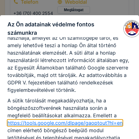
Telefon
Weboldal
eltérően fog működni böngészőjében.
Meglátogat
+36 (70) 400 2554
A honlap Google Analytics-et, a Google Inc. webes
elemző szolgáltatását használja. Ennek során a
Az Ön adatainak védelme fontos
Cím
Google Analytics a süti egy meghatározott formáját
számunkra
használja, amelyet az Ön számítógépe tárol, és
7400 Kaposvár, Fő utca 65.
amely lehetővé teszi a honlap Ön által történő
használatának elemzését. A süti által a honlap
használatáról létrehozott információt általában egy,
Nagyatádi Kulturális és Sport
az Egyesült Államokban található Google szerverre
Központ
továbbítják, majd ott tárolják. Az adattovábbítás a
GDPR V. fejezetében található rendelkezések
Telefon
Weboldal
figyelembevételével történik.
Meglátogat
+3682553320
A sütik tárolását megakadályozhatja, ha a
böngészőszoftverének használata során a
Cím
megfelelő beállításokat alkalmazza. Emellett a
https://tools.google.com/dlpage/gaoptout?hl=en
7500 Nagyatád, Nagy Imre tér 1.
címen elérhető böngésző beépülő modul
letöltésével és telepítésével megakadályozhatja,