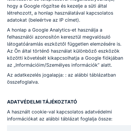
hogy a Google rögzítse és kezelje a süti által
Nagyatád Város Önkormányzata
létrehozott, a honlap használatával kapcsolatos
adatokat (beleértve az IP címet).
Telefon
Weboldal
A honlap a Google Analytics-et használja a
Meglátogat
+36-82-504-500
felhasználói azonosítón keresztül megvalósuló
látogatóáramlás eszköztől független elemzésére is.
Cím
Az Ön által történő használat különböző eszközök
közötti követését kikapcsolhatja a Google fiókjában
7500 Nagyatád, Baross G. u. 9.
az „Információim/Személyes információk” alatt.
Az adatkezelés jogalapja: : az alábbi táblázatban
összefoglalva.
Házirend
ADATVÉDELMI TÁJÉKOZTATÓ
NASZI HÁZIREND 2025-09.pdf
A használt cookie-val kapcsolatos adatvédelmi
Letöltés
információkat az alábbi táblázat foglalja össze: