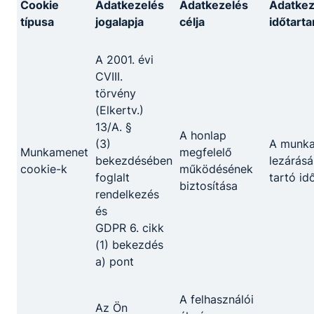
Cookie
Adatkezelés
Adatkezelés
Adatkez
típusa
jogalapja
célja
időtart
Felvételi eljárás rendje
A 2001. évi
CVIII.
NASZI_Felvételi eljárás rendje 2026-27.pdf
törvény
Letöltés
(Elkertv.)
13/A. §
A honlap
(3)
A munk
Munkamenet
megfelelő
bekezdésében
lezárásá
cookie-k
működésének
Pályaválasztási brossúra
foglalt
tartó id
biztosítása
rendelkezés
és
Nagyatádi Szakképző Pályaválasztási brossúra
GDPR 6. cikk
2025-26.pdf
(1) bekezdés
Letöltés
a) pont
A felhasználói
Az Ön