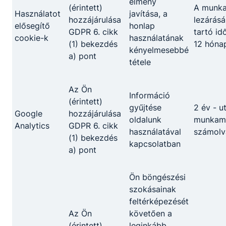
élmény
(érintett)
A munk
Használatot
javítása, a
hozzájárulása
lezárásá
elősegítő
honlap
GDPR 6. cikk
tartó id
Partnereink
cookie-k
használatának
(1) bekezdés
12 hóna
kényelmesebbé
a) pont
tétele
Az Ön
Információ
(érintett)
gyűjtése
2 év - u
Google
hozzájárulása
oldalunk
munkame
Analytics
GDPR 6. cikk
használatával
számolv
(1) bekezdés
kapcsolatban
a) pont
Ön böngészési
szokásainak
feltérképezését
Az Ön
követően a
(érintett)
leginkább