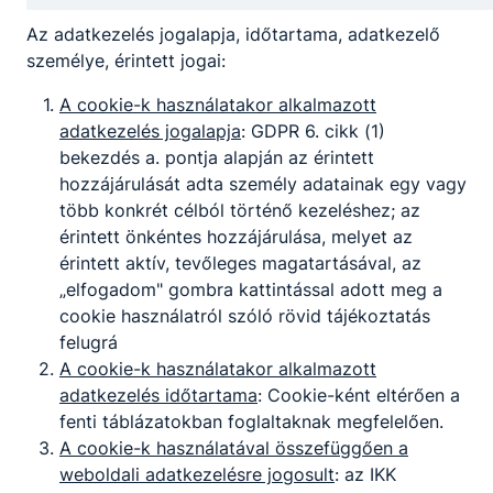
az adott tanév hátralévő részében,
Az adatkezelés jogalapja, időtartama, adatkezelő
amennyiben igazolatlan mulasztásainak száma
személye, érintett jogai:
eléri a 6 foglalkozást;
ha szakképzési munkaszerződéssel duális
A cookie-k használatakor alkalmazott
szakmai oktatásban vesz részt,
adatkezelés jogalapja
: GDPR 6. cikk (1)
a tanulói jogviszony szünetelése esetén.
bekezdés a. pontja alapján az érintett
hozzájárulását adta személy adatainak egy vagy
További információk:
több konkrét célból történő kezeléshez; az
érintett önkéntes hozzájárulása, melyet az
Az ösztöndíj folyósításáról a Nemzeti
érintett aktív, tevőleges magatartásával, az
Szakképzési és Felnőttképzési Hivatal a tanuló
„elfogadom" gombra kattintással adott meg a
által a szakképző intézménnyel közölt és a KRÉTA
cookie használatról szóló rövid tájékoztatás
rendszerben rögzített fizetési számlára történő
felugrá
átutalásra szóló fizetési megbízással
A cookie-k használatakor alkalmazott
gondoskodik.
adatkezelés időtartama
: Cookie-ként eltérően a
Az ösztöndíjra való jogosultságot a tárgyhónap
fenti táblázatokban foglaltaknak megfelelően.
tizenötödik napján a KRÉTA rendszer alapján kell
A cookie-k használatával összefüggően a
megállapítani és azt minden hónap
weboldali adatkezelésre jogosult
: az IKK
huszonnyolcadik napjáig kell átutalni azzal, hogy