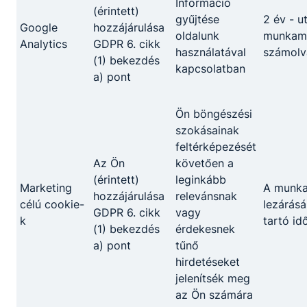
Információ
szakképző iskolában beiratkozott tanuló
(érintett)
gyűjtése
2 év - u
megkapja a szakképző intézmény által a KRÉTA
Google
hozzájárulása
oldalunk
munkame
rendszerbe feltöltött adatok alapján, amennyiben
Analytics
GDPR 6. cikk
használatával
számolv
a tanuló
(1) bekezdés
kapcsolatban
a) pont
első – Szakmajegyzék szerinti – szakmáját,
nappali rendszerben tanulja,
tanulói jogviszonyban áll,
Ön böngészési
tanulói jogviszonya 2020. május 31-ét
szokásainak
követően keletkezett, és
feltérképezését
a szakmai oktatásban ingyenes részvételre
Az Ön
követően a
jogosult.
(érintett)
leginkább
Marketing
A munk
hozzájárulása
relevánsnak
célú cookie-
lezárásá
Az ösztöndíjra az adott szakmára vonatkozóan a
GDPR 6. cikk
vagy
k
tartó id
szakmai oktatásnak a szakmajegyzékben
(1) bekezdés
érdekesnek
meghatározott időtartamáig jogosult a tanuló.
a) pont
tűnő
hirdetéseket
A tanuló nem részesülhet ösztöndíjban:
jelenítsék meg
amennyiben évfolyamismétlésre kötelezték, a
az Ön számára
megismételt évfolyamon;