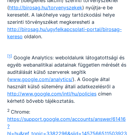
helye (ideiglenes lakcím) szerinti törvényszéknél
4
alapjának
243.000 Ft
(
http://birosag.hu/torvenyszekek
) nyújtja-e be
243%-a
keresetét. A lakóhelye vagy tartózkodási helye
a juttatás
szerinti törvényszéket megkeresheti a
5
alapjának
302.000 Ft
http://birosag.hu/ugyfelkapcsolati-portal/birosag-
302%-a
kereso
oldalon.
[1]
Google Analytics: weboldalunk látogatottsági és
Igénybevétel feltételei
:
egyéb webanalitikai adatainak független mérését és
Nem kell külön igényelni, minden sikeres szakmai
auditálását külső szerverek segítik
vizsgát tett tanuló megkapja a szakképző
(
www.google.com/analytics/
). A Google által
intézmény által a KRÉTA rendszerbe feltöltött
használt külső sütemény általi adatkezelésről a
adatok alapján, amennyiben
http://www.google.com/intl/hu/policies
címen
kérhető bővebb tájékoztatás.
első – Szakmajegyzék szerinti – szakmáját,
2
nappali rendszerben tanulta,
Chrome:
tanulói jogviszonyban állt,
https://support.google.com/accounts/answer/61416
tanulói jogviszonya 2020. május 31-ét
?
követően keletkezett, és
hl=hu&ref_topic=3382296&sjid=1457566511503923