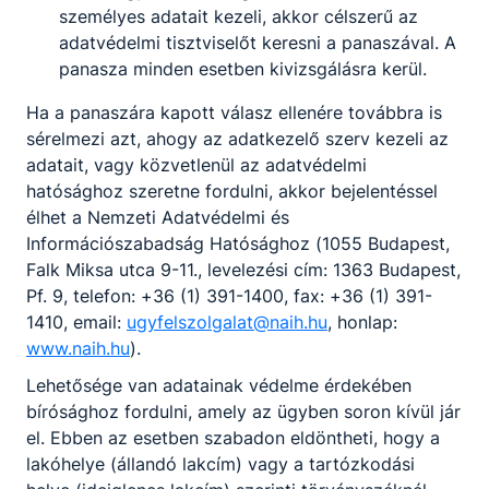
személyes adatait kezeli, akkor célszerű az
szakmai vizsga eredményétől függ. A juttatás
adatvédelmi tisztviselőt keresni a panaszával. A
szabadon felhasználható.
panasza minden esetben kivizsgálásra kerül.
Az ösztöndíj mértéke:
Ha a panaszára kapott válasz ellenére továbbra is
Pályakezdési
sérelmezi azt, ahogy az adatkezelő szerv kezeli az
juttatás
adatait, vagy közvetlenül az adatvédelmi
A szakmai
Pályakezdési
mértéke
hatósághoz szeretne fordulni, akkor bejelentéssel
vizsga
juttatás
2022.
élhet a Nemzeti Adatvédelmi és
eredménye
mértéke
szeptember
Információszabadság Hatósághoz (1055 Budapest,
1-jétől
Falk Miksa utca 9-11., levelezési cím: 1363 Budapest,
Pf. 9, telefon: +36 (1) 391-1400, fax: +36 (1) 391-
a juttatás
1410, email:
ugyfelszolgalat@naih.hu
, honlap:
2
alapjának
133.000 Ft
www.naih.hu
).
133%-a
Lehetősége van adatainak védelme érdekében
a juttatás
bírósághoz fordulni, amely az ügyben soron kívül jár
3
alapjának
184.000 Ft
el. Ebben az esetben szabadon eldöntheti, hogy a
184%-a
lakóhelye (állandó lakcím) vagy a tartózkodási
a juttatás