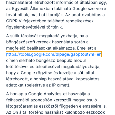
Ösztöndíj
használatáról létrehozott információt általában egy,
Ösztöndíj
mértéke 2022.
az Egyesült Államokban található Google szerverre
Intézménytípus
mértéke
szeptember 1-
továbbítják, majd ott tárolják. Az adattovábbítás a
jétől
GDPR V. fejezetében található rendelkezések
figyelembevételével történik.
ösztöndíj
A sütik tárolását megakadályozhatja, ha a
Technikum
alapjának
8.000 Ft
böngészőszoftverének használata során a
8%-a
megfelelő beállításokat alkalmazza. Emellett a
https://tools.google.com/dlpage/gaoptout?hl=en
ösztöndíj
címen elérhető böngésző beépülő modul
Szakképző
alapjának
16.000 Ft
letöltésével és telepítésével megakadályozhatja,
iskola
16%-a
hogy a Google rögzítse és kezelje a süti által
létrehozott, a honlap használatával kapcsolatos
Szakirányú oktatásban (
ha a tanuló nem duális
adatokat (beleértve az IP címet).
szakmai oktatásban vesz részt
):
A honlap a Google Analytics-et használja a
A megelőző
felhasználói azonosítón keresztül megvalósuló
Ösztöndíj
tanév év végi
látogatóáramlás eszköztől független elemzésére is.
mértéke
minősítésében
Ösztöndíj
Az Ön által történő használat különböző eszközök
2022.