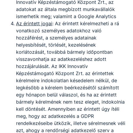
Innovatív Képzéstámogató Központ Zrt., az
a félév első két hónapjára járó ösztöndíj a
adatokat az általa megbízott munkavállalók
második hónapban egy összegben kerül
ismerhetik meg; valamint a Google Analytics
átutalásra, a július és augusztus hónapra járó
Az érintett jogai
: Az érintett kérelmezheti a rá
ösztöndíj a június hónapban járó ösztöndíjjal,
vonatkozó személyes adatokhoz való
illetve támogatással egy időben kerül átutalásra.
hozzáférést, a személyes adatainak
Az ösztöndíj mentes a személyi jövedelemadó
helyesbítését, törlését, kezelésének
alól.
korlátozását, továbbá bármely időpontban
visszavonhatja az adatkezeléshez adott
hozzájárulását. Az IKK Innovatív
Egyszeri pályakezdési juttatás
Képzéstámogató Központ Zrt. az érintettek
kérelmeire indokolatlan késedelem nélkül, de
legkésőbb a kérelem beérkezésétől számított
Egyszeri pályakezdési juttatásra jogosult
minden
egy hónapon belül válaszol, és ha az érintett
sikeres szakmai vizsgát tett
tanuló,
aki az alább
bármely kérelmének nem tesz eleget, indokolnia
felsorolt
feltételeknek megfelel
. A pályakezdési
kell döntését. Amennyiben az érintett úgy ítéli
juttatás alapja a szakirányú oktatás központi
meg, hogy az adatkezelés a GDPR
költségvetésről szóló törvényben meghatározott
rendelkezéseibe ütközik, illetve sérelmesnek véli
önköltségének egyhavi összege (ez 2022-ben 100
azt, ahogy a rendőrségi adatkezelő szerv a
ezer forint). A pályakezdési juttatás mértéke a