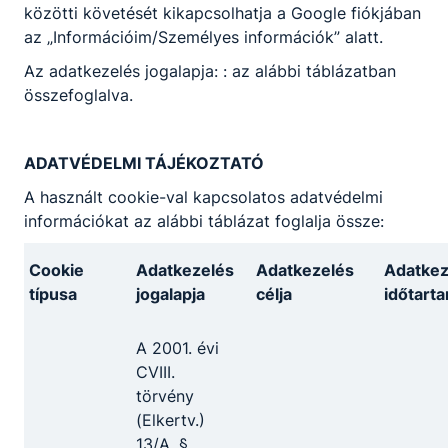
kapott
mértéke
közötti követését kikapcsolhatja a Google fiókjában
szeptember
osztályzatok
az „Információim/Személyes információk” alatt.
1-jétől
átlaga
Az adatkezelés jogalapja: : az alábbi táblázatban
összefoglalva.
ösztöndíj
2,00–2,99
alapjának
8.000 Ft
8%-a
ADATVÉDELMI TÁJÉKOZTATÓ
A használt cookie-val kapcsolatos adatvédelmi
ösztöndíj
információkat az alábbi táblázat foglalja össze:
3,00–3,99
alapjának
25.000 Ft
25%-a
Cookie
Adatkezelés
Adatkezelés
Adatkez
típusa
jogalapja
célja
időtart
ösztöndíj
4,00–4,49
alapjának
42.000 Ft
A 2001. évi
42%-a
CVIII.
törvény
ösztöndíj
(Elkertv.)
4,49 fölött
alapjának
59.000 Ft
13/A. §