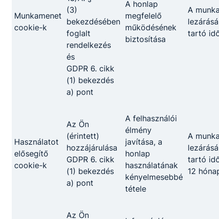
A honlap
59%-a
(3)
A munk
Munkamenet
megfelelő
bekezdésében
lezárásá
cookie-k
működésének
foglalt
tartó id
A szakképzés
biztosítása
rendelkezés
keretében
és
fennálló tanulói
GDPR 6. cikk
jogviszonyból
(1) bekezdés
a megelőző
ösztöndíj
a) pont
tanévre
alapjának
16.000 Ft
vonatkozóan
16%-a
figyelembe
A felhasználói
Az Ön
vehető év végi
élmény
(érintett)
A munk
minősítés
Használatot
javítása, a
hozzájárulása
lezárásá
hiányában
elősegítő
honlap
GDPR 6. cikk
tartó id
cookie-k
használatának
(1) bekezdés
12 hóna
kényelmesebbé
a) pont
tétele
Igénybevétel feltételei:
Nem kell külön igényelni, minden technikumban és
Az Ön