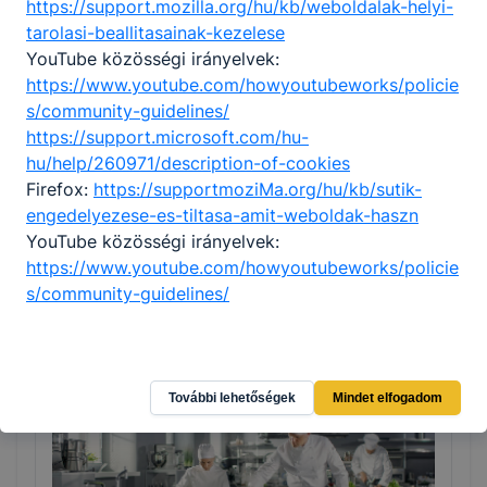
https://support.mozilla.org/hu/kb/weboldalak-helyi-
tarolasi-beallitasainak-kezelese
YouTube közösségi irányelvek:
https://www.youtube.com/howyoutubeworks/policie
s/community-guidelines/
https://support.microsoft.com/hu-
hu/help/260971/description-of-cookies
Firefox:
https://supportmoziMa.org/hu/kb/sutik-
engedelyezese-es-tiltasa-amit-weboldak-haszn
Pincér - vendégtéri szakember
YouTube közösségi irányelvek:
Turizmus-vendéglátás
https://www.youtube.com/howyoutubeworks/policie
s/community-guidelines/
Tovább
További lehetőségek
Mindet elfogadom