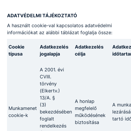
sikeres teljesítését követően.
ADATVÉDELMI TÁJÉKOZTATÓ
A használt cookie-val kapcsolatos adatvédelmi
információkat az alábbi táblázat foglalja össze:
Minden iskolában más a képzés?
Cookie
Adatkezelés
Adatkezelés
Adatkez
Az egyes iskolai, helyi szakmai programok az
típusa
jogalapja
célja
időtart
óraszámok és a struktúra tekintetében
némileg eltérhetnek egymástól, de a szakmai
oktatásnak minden esetben meg kell felelnie a
A 2001. évi
Képzési és Kimeneteli Követelményekben
CVIII.
meghatározott tartalmaknak. Az új
törvény
szakképzési rendszerben a duális képzőhely a
(Elkertv.)
szakképző intézménnyel közösen felel a
13/A. §
A honlap
szakmai vizsgára való felkészítésért. Az
(3)
A munk
Munkamenet
megfelelő
iskolák más és más duális partnerrel állnak
bekezdésében
lezárásá
cookie-k
működésének
kapcsolatban. Az iskola és a partner közötti
foglalt
tartó id
biztosítása
megállapodás tartalmazza, hogy hány napot
rendelkezés