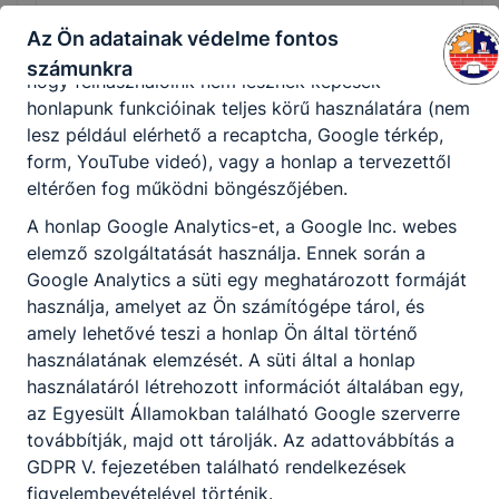
honlapunk használhatóságának és folyamatainak
A technikum egyesíti a gimnázium és a
megkönnyítése, a cookie-k alkalmazásának
Az Ön adatainak védelme fontos
szakmatanulás előnyeit. A képzés során
megakadályozása vagy törlése által előfordulhat,
számunkra
matematikából, magyarból, történelemből és
hogy felhasználóink nem lesznek képesek
egy idegen nyelvből ugyanazt a
honlapunk funkcióinak teljes körű használatára (nem
tananyagtartalmat, ugyanolyan óraszámban
lesz például elérhető a recaptcha, Google térkép,
kell elsajátítani, mint a gimnáziumban.
form, YouTube videó), vagy a honlap a tervezettől
Ezekből a közismereti tantárgyakból az
eltérően fog működni böngészőjében.
oktatás érettségi vizsgával zárul. A
A honlap Google Analytics-et, a Google Inc. webes
technikumi tanulmányok végén letett szakmai
elemző szolgáltatását használja. Ennek során a
vizsga ötödik érettségi vizsgatárgyként emelt
Google Analytics a süti egy meghatározott formáját
szintű érettséginek felel meg. A technikum
használja, amelyet az Ön számítógépe tárol, és
elvégzése után tehát a tanuló egyszerre kapja
amely lehetővé teszi a honlap Ön által történő
kézbe az érettségi bizonyítványt és a
használatának elemzését. A süti által a honlap
technikusi oklevelet, valamint még a
használatáról létrehozott információt általában egy,
nyelvvizsga megszerzésére is lehetősége van.
az Egyesült Államokban található Google szerverre
Mindez lehetőséget nyújt a felsőoktatásban
továbbítják, majd ott tárolják. Az adattovábbítás a
való továbbtanulásra is. A szakképző iskola a
GDPR V. fejezetében található rendelkezések
mesterembereket képzi. Annak, aki az
figyelembevételével történik.