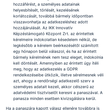
hozzáférést, a személyes adatainak
Festő, mázoló, tapétázó
helyesbítését, törlését, kezelésének
korlátozását, továbbá bármely időpontban
Építőipar
visszavonhatja az adatkezeléshez adott
hozzájárulását. Az IKK Innovatív
Tovább
Képzéstámogató Központ Zrt. az érintettek
kérelmeire indokolatlan késedelem nélkül, de
legkésőbb a kérelem beérkezésétől számított
egy hónapon belül válaszol, és ha az érintett
bármely kérelmének nem tesz eleget, indokolnia
kell döntését. Amennyiben az érintett úgy ítéli
meg, hogy az adatkezelés a GDPR
rendelkezéseibe ütközik, illetve sérelmesnek véli
azt, ahogy a rendőrségi adatkezelő szerv a
Gépi és CNC forgácsoló
személyes adatait kezeli, akkor célszerű az
Gépészet
adatvédelmi tisztviselőt keresni a panaszával. A
panasza minden esetben kivizsgálásra kerül.
Tovább
Ha a panaszára kapott válasz ellenére továbbra is