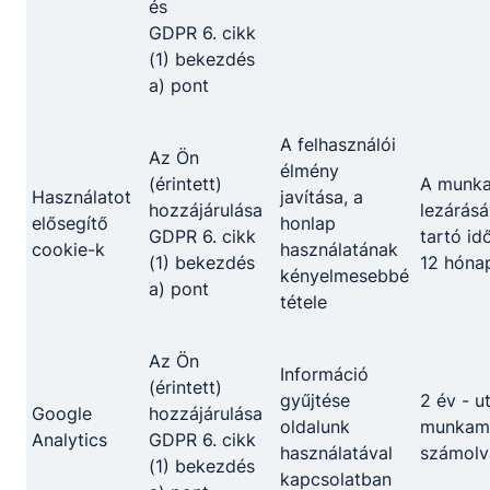
van a tanuló az iskolában és hány napot a
és
duális partnernél. Az ágazati alapvizsgát
GDPR 6. cikk
követően a tanulók akár több időt tölthetnek
(1) bekezdés
a duális képzőhelyen, mint az iskolában.
a) pont
Technikumban az ötödik évfolyam már szinte
csak a gyakorlatról szól.
A felhasználói
Az Ön
élmény
(érintett)
A munk
Használatot
javítása, a
hozzájárulása
lezárásá
elősegítő
honlap
GDPR 6. cikk
tartó id
Okleveles technikusképzés
cookie-k
használatának
(1) bekezdés
12 hóna
kényelmesebbé
a) pont
tétele
A felsőoktatási intézménnyel közösen kidolgozott
szakmai program alapján folytatott, emelt szintű
szakmai tudást biztosító képzés azoknak a jó
Az Ön
Információ
tanulmányi eredménnyel rendelkező tanulóknak
(érintett)
gyűjtése
2 év - u
ajánlott, akik tudatosan szeretnék építeni
Google
hozzájárulása
oldalunk
munkame
jövőjüket. A tanulók a képzés megfelelő
Analytics
GDPR 6. cikk
használatával
számolv
tanulmányi eredménnyel történt teljesítését
(1) bekezdés
kapcsolatban
követően egyenes úton, már megszerzett