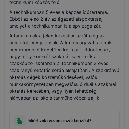
technikumi képzés felé.
eszközén elhelyezni. A hozzájárulás megtagadása,
vagy
A technikumban 5 éves a képzés időtartama.
visszavonása esetén is jogosult a weboldal
Ebből az első 2 év az ágazati alapoktatás,
üzemeltetője a weboldalon hirdetéseket
amelyet a technikumban is alapvizsga zár.
megjeleníteni, csupán
A tanulóknak a jelentkezéskor tehát elég az
ezek a hirdetések kevésbé lesznek az Ön számára
ágazatot megjelölniük. A közös ágazati alapok
relevánsak.
megismerését követően kell csak eldönteniük,
Hogyan ellenőrizheti és hogyan tudja kikapcsolni a
hogy mely konkrét szakmát szeretnék a
cookie-kat?
szakképző iskolában 2, technikumban 3 éves
szakirányú oktatás során elsajátítani. A szakirányú
2
Minden modern böngésző
engedélyezi a cookie-k
oktatás cégek közreműködésével, valós
beállításának a változtatását. A legtöbb böngésző
munkakörnyezetben megvalósuló duális szakmai
alapértelmezettként automatikusan elfogadja a
oktatás keretében, vagy ilyen lehetőség
cookie-kat, de ezek általában megváltoztathatók.
hiányában az iskola tanműhelyében zajlik.
Amennyiben Ön nem kívánja a cookie-k használatát
engedélyezni, vagy törölni kívánja a weboldalunkról
származó sütiket, ezt megteheti.
Miért válasszam a szakképzést?
Felhívjuk figyelmét, hogy mivel a cookie-k célja