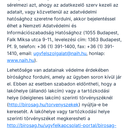
sérelmezi azt, ahogy az adatkezelő szerv kezeli az
adatait, vagy közvetlenül az adatvédelmi
hatósághoz szeretne fordulni, akkor bejelentéssel
élhet a Nemzeti Adatvédelmi és
Információszabadság Hatósághoz (1055 Budapest,
Falk Miksa utca 9-11., levelezési cím: 1363 Budapest,
Pf. 9, telefon: +36 (1) 391-1400, fax: +36 (1) 391-
1410, email:
ugyfelszolgalat@naih.hu
, honlap:
Ipari gépész
www.naih.hu
).
Gépészet
Lehetősége van adatainak védelme érdekében
bírósághoz fordulni, amely az ügyben soron kívül jár
Tovább
el. Ebben az esetben szabadon eldöntheti, hogy a
lakóhelye (állandó lakcím) vagy a tartózkodási
helye (ideiglenes lakcím) szerinti törvényszéknél
(
http://birosag.hu/torvenyszekek
) nyújtja-e be
keresetét. A lakóhelye vagy tartózkodási helye
szerinti törvényszéket megkeresheti a
http://birosag.hu/ugyfelkapcsolati-portal/birosag-