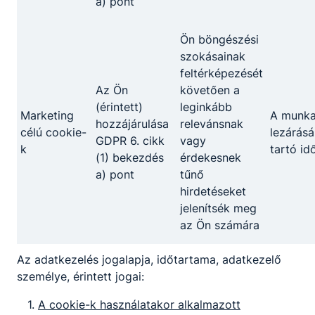
a) pont
kreditekkel juthatnak be az adott egyetem
szakirányú képzésébe.
Ön böngészési
szokásainak
feltérképezését
Szakmák
Az Ön
követően a
(érintett)
leginkább
Marketing
A munk
hozzájárulása
relevánsnak
célú cookie-
lezárásá
GDPR 6. cikk
vagy
k
tartó id
(1) bekezdés
érdekesnek
a) pont
tűnő
hirdetéseket
jelenítsék meg
Burkoló
az Ön számára
Építőipar
Az adatkezelés jogalapja, időtartama, adatkezelő
személye, érintett jogai:
Tovább
A cookie-k használatakor alkalmazott