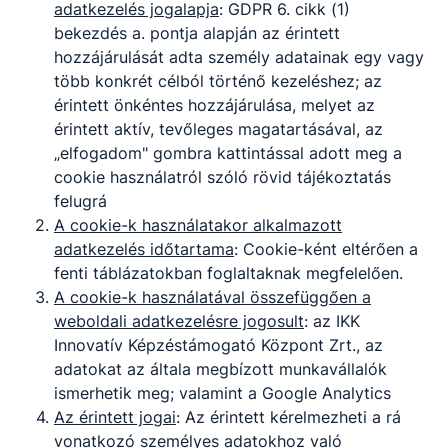
adatkezelés jogalapja
: GDPR 6. cikk (1)
bekezdés a. pontja alapján az érintett
hozzájárulását adta személy adatainak egy vagy
több konkrét célból történő kezeléshez; az
érintett önkéntes hozzájárulása, melyet az
érintett aktív, tevőleges magatartásával, az
„elfogadom" gombra kattintással adott meg a
Cukrász
cookie használatról szóló rövid tájékoztatás
felugrá
Turizmus-vendéglátás
A cookie-k használatakor alkalmazott
adatkezelés időtartama
: Cookie-ként eltérően a
Tovább
fenti táblázatokban foglaltaknak megfelelően.
A cookie-k használatával összefüggően a
weboldali adatkezelésre jogosult
: az IKK
Innovatív Képzéstámogató Központ Zrt., az
adatokat az általa megbízott munkavállalók
ismerhetik meg; valamint a Google Analytics
Az érintett jogai
: Az érintett kérelmezheti a rá
vonatkozó személyes adatokhoz való