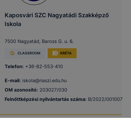
Kaposvári SZC Nagyatádi Szakképző
Iskola
7500 Nagyatád, Baross G. u. 6.
CLASSROOM
KRÉTA
Telefon:
+36-82-553-410
E-mail:
iskola@naszi.edu.hu
OM azonosító:
203027/030
Felnőttképzési nyilvántartás száma:
B/2022/001007
NASZI Facebook
Akadálymentesítési nyilatkozat
Adatkezelés
Impresszum