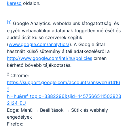
kereso
oldalon.
Kereskedelmi értékesítő
[1]
Google Analytics: weboldalunk látogatottsági és
Kereskedelem
egyéb webanalitikai adatainak független mérését és
auditálását külső szerverek segítik
Tovább
(
www.google.com/analytics/
). A Google által
használt külső sütemény általi adatkezelésről a
http://www.google.com/intl/hu/policies
címen
kérhető bővebb tájékoztatás.
2
Chrome:
https://support.google.com/accounts/answer/61416
?
hl=hu&ref_topic=3382296&sjid=1457566511503923
Kőműves
2124-EU
Edge: Menü → Beállítások → Sütik és webhely
Építőipar
engedélyek
Firefox:
Tovább