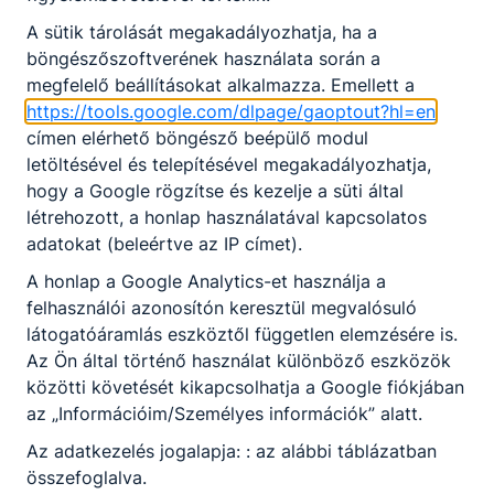
iskolában szakmát szerzett, a ráépülő,
specializáló szakmai képzéseknek
A sütik tárolását megakadályozhatja, ha a
köszönhetően számos lehetősége van a
böngészőszoftverének használata során a
továbblépésre, szakmai ismereteinek
megfelelő beállításokat alkalmazza. Emellett a
magasabb szintre emelésére. Vagyis egy jó
https://tools.google.com/dlpage/gaoptout?hl=en
szakma ugyanúgy lehetséges karrierutat
címen elérhető böngésző beépülő modul
jelent, mint egy diploma. A jó szakembereket
letöltésével és telepítésével megakadályozhatja,
megbecsüli a társadalom. A szakirányú
hogy a Google rögzítse és kezelje a süti által
oktatás mind a szakképző iskolában, mind a
létrehozott, a honlap használatával kapcsolatos
technikumban elsődlegesen vállalati
adatokat (beleértve az IP címet).
helyszínen, duális partnereknél valósul meg.
A honlap a Google Analytics-et használja a
Mivel a duális képzőhellyel kötött
felhasználói azonosítón keresztül megvalósuló
szakképzési munkaszerződés alapján a
látogatóáramlás eszköztől független elemzésére is.
tanulókat munkabér illeti meg, már
Az Ön által történő használat különböző eszközök
tanulmányaik során rendszeres jövedelemhez
közötti követését kikapcsolhatja a Google fiókjában
juthatnak. A szakképző intézmények első
az „Információim/Személyes információk” alatt.
szakmájukat tanuló diákjainak ösztöndíj jár,
Az adatkezelés jogalapja: : az alábbi táblázatban
amelynek egy része egyösszegű pályakezdési
összefoglalva.
juttatásként kerül kifizetésre a szakmai vizsga