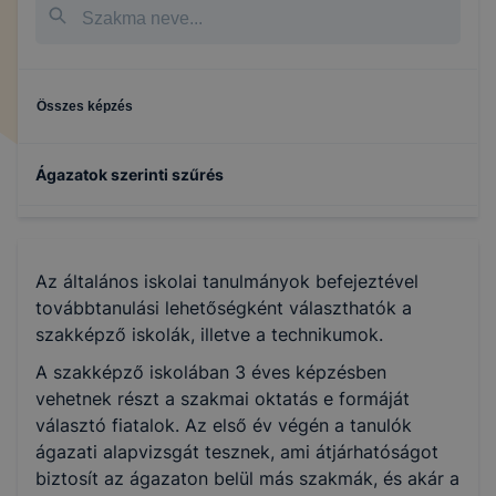
nem tudják Önt személy szerint beazonosítani, az
éppen használt IP címet is csak részben rögzítik. A
cookie-k olyan információkat gyűjtenek, mint
például melyik oldalt nézte meg a látogatónk, a
Összes képzés
honlap mely részére kattintott, hány oldalt keresett
fel, milyen hosszú volt az egyes munkamenetek
megtekintési ideje, melyek voltak az esetleges
Ágazatok szerinti szűrés
hibaüzenetek. Mindez honlapunk fejlesztése,
valamint a felhasználók számára biztosított
Építőipar
élmények javítása céljából történik.
Az általános iskolai tanulmányok befejeztével
Marketing célú cookie-k
Turizmus-vendéglátás
továbbtanulási lehetőségként választhatók a
Az ilyen sütik célja, hogy az Ön böngészési
szakképző iskolák, illetve a technikumok.
szokásainak feltérképezését követően a leginkább
Gépészet
A szakképző iskolában 3 éves képzésben
relevánsnak
vehetnek részt a szakmai oktatás e formáját
vagy érdekesnek tűnő hirdetéseket jelenítsék meg
választó fiatalok. Az első év végén a tanulók
az Ön számára. Az ilyen marketing célú cookie-kat
Kereskedelem
ágazati alapvizsgát tesznek, ami átjárhatóságot
csak
biztosít az ágazaton belül más szakmák, és akár a
az Ön előzetes hozzájárulásával lehet az Ön