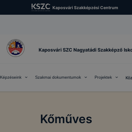
ó sütik" a honlap elhagyását követően is tárolódnak a sz
Kaposvári Szakképzési Centrum
 vagy mobileszközön. Ezen cookie-k segítségével a honlap
visszatérő látogatót. A „maradandó sütik” önmagukban nem
datot és csak a kiszolgáló adatbázisában tárolt összerend
lmasak a felhasználó azonosítására. Ezek a cookie-k lehet
k arra, hogy megjegyezhessük a honlapunk által felkínált
Kaposvári SZC Nagyatádi Szakképző Isk
sokkal kapcsolatos választásait.
yt biztosító cookie-k
alytics cookie-kat arra használjuk, hogy információt gyűjt
an, hogyan használják látogatóink honlapunkat. Ezek a co
Képzéseink
Szakmai dokumentumok
Projektek
Köz
személy szerint beazonosítani, az éppen használt IP címet 
zítik. A cookie-k olyan információkat gyűjtenek, mint péld
e meg a látogatónk, a honlap mely részére kattintott, hány 
l, milyen hosszú volt az egyes munkamenetek megtekintési 
ak az esetleges hibaüzenetek. Mindez honlapunk fejlesztés
Kőműves
lók számára biztosított élmények javítása céljából történik.
élú cookie-k