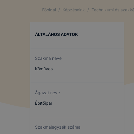
Az ilyen sü
/
/
Főoldal
Képzéseink
Technikumi és szakké
követően a
vagy érdeke
marketing c
ÁLTALÁNOS ADATOK
az Ön előze
megtagadás
visszavonás
hirdetéseke
Szakma neve
ezek a hird
Kőműves
Hogyan elle
Minden mo
Ágazat neve
A legtöbb 
de ezek ál
Építőipar
használatát
ezt megtehe
Felhívjuk f
Szakmajegyzék száma
folyamatai