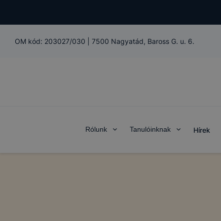
A "maradand
notebookon
Önt, mint 
OM kód:
203027/030
|
7500 Nagyatád, Baross G. u. 6.
személyes a
együtt alka
biztosítana
szolgáltatá
Teljesítmén
A Google An
kapcsolatb
Rólunk
Tanulóinknak
Hírek
tudják Önt 
részben rög
oldalt nézt
keresett fe
melyek volt
a felhaszná
Marketing c