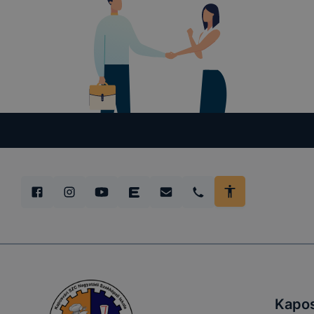
Munkamen
cookie-k
Használato
elősegítő 
k
Google Ana
Kapos