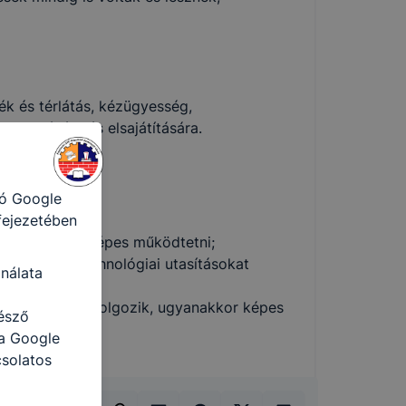
sek
ető a
ezettől
k és térlátás, kézügyesség,
sát
ismerésére és elsajátítására.
ormáját
a honlap Ön
ról
tó Google
 fejezetében
zség szinten képes működtetni;
uk tartozó technológiai utasításokat
nálata
gjával együtt dolgozik, ugyanakkor képes
észő
 a Google
csolatos