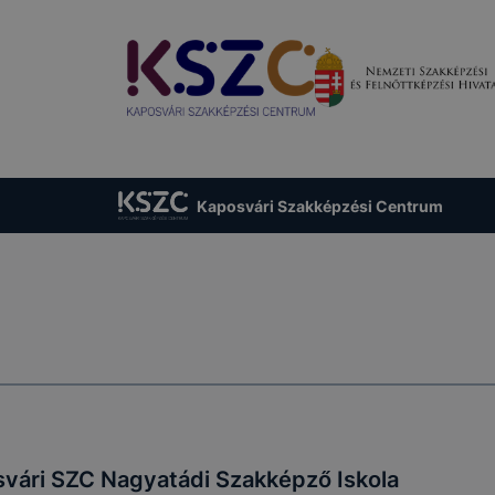
et
foglalt
működésének
lezárásá
rendelkezés és
biztosítása
időszak
GDPR 6. cikk (1)
bekezdés
a) pont
A felhasználói
Az Ön (érintett)
Kaposvári Szakképzési Centrum
élmény javítása, a
t
hozzájárulása
A munk
honlap
cookie-
GDPR 6. cikk (1)
lezárásá
használatának
bekezdés
időszak
kényelmesebbé
a) pont
tétele
Az Ön (érintett)
Információ gyűjtése
hozzájárulása
2 év - u
oldalunk
lytics
GDPR 6. cikk (1)
munkame
használatával
bekezdés
számolv
kapcsolatban
vári SZC Nagyatádi Szakképző Iskola
a) pont