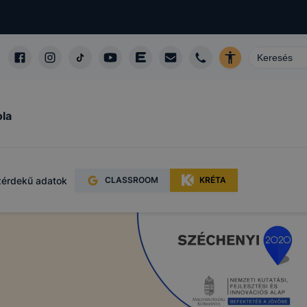
ámítógépen,
 felismeri
 hordoznak
eléssel
őséget
ola
sünk azzal
okie-k nem
érdekű adatok
CLASSROOM
KRÉTA
is csak
ául melyik
oldalt
ideje,
e, valamint