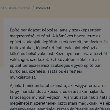
tik célja, hogy az Ön böngészési szokásainak feltérképezés
/
pző iskolai oktatás
Kőműves
 leginkább relevánsnak
snek tűnő hirdetéseket jelenítsék meg az Ön számára. Az 
élú cookie-kat csak
tes hozzájárulásával lehet az Ön eszközén elhelyezni. A ho
Építőipar ágazat képzése, amely szakképzettség
a, vagy
megszerzésével zárul. A kőműves hozza létre az
a esetén is jogosult a weboldal üzemeltetője a weboldalo
épületek alapjait, legfőbb szerkezeteit, boltíveket és
t megjeleníteni, csupán
boltozatokat, lépcsőket épít, valamint elvégzi a
etések kevésbé lesznek az Ön számára relevánsak.
külső és belső vakolást. Keze nyomán lesz a tervből
valóságos szerkezet. Ezt követően előkészíti az
nőrizheti és hogyan tudja kikapcsolni a cookie-kat?
épület befejezéséhez szükséges egyéb építőipari
2
dern böngésző
engedélyezi a cookie-k beállításának a vál
burkolási, szerelési, asztalos és festési
böngésző alapértelmezettként automatikusan elfogadja a c
munkálatokat.
talában megváltoztathatók. Amennyiben Ön nem kívánja a c
Ajánlott minden ﬁatal számára, aki vágyat érez arra,
 engedélyezni, vagy törölni kívánja a weboldalunkról szárm
hogy maradandót alkosson, és ezért akár hajlandó
ti.
fáradságos munkát végezni. Ajánljuk azoknak a ﬁatalo
igyelmét, hogy mivel a cookie-k célja honlapunk használha
megélhetést szeretnének biztosítani maguknak. Az é
nak megkönnyítése, a cookie-k alkalmazásának megakadál
versenyképes lehetőség, hiszen építkezők és építkezé