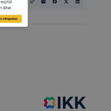
resztül
 által
ja a Google
et elfogadom
i táblázat
elés
ama
amenet