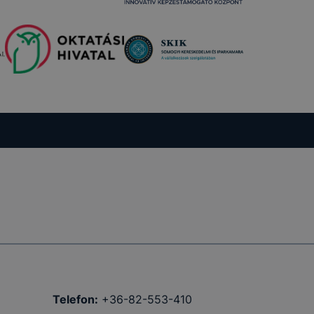
ig tartó
amenet
ig tartó
 12 hónap
tolsó
nettől
a
Telefon:
+36-82-553-410