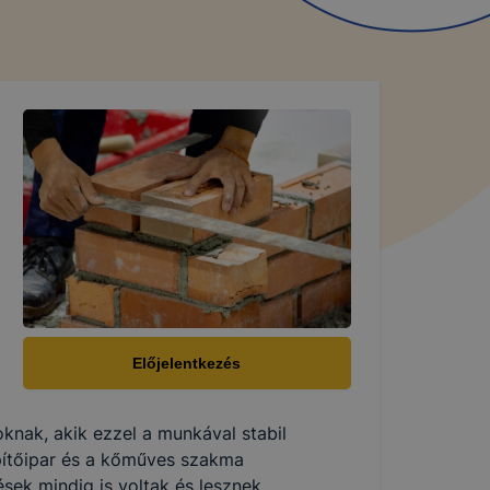
ét
ilyen
zzájárulás
n
toztatását.
ookie-kat,
Előjelentkezés
ookie-k
azó sütiket,
knak, akik ezzel a munkával stabil
tóságának és
pítőipar és a kőműves szakma
yozása
sek mindig is voltak és lesznek,