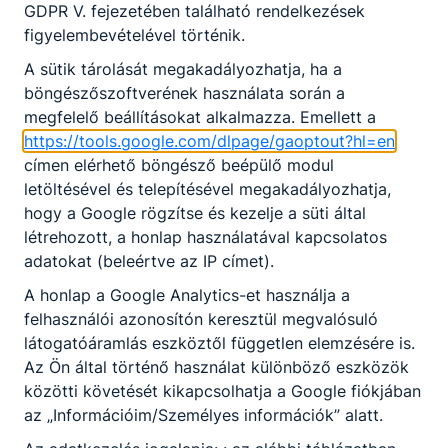
GDPR V. fejezetében található rendelkezések
figyelembevételével történik.
A sütik tárolását megakadályozhatja, ha a
böngészőszoftverének használata során a
megfelelő beállításokat alkalmazza. Emellett a
Partnereink
https://tools.google.com/dlpage/gaoptout?hl=en
címen elérhető böngésző beépülő modul
letöltésével és telepítésével megakadályozhatja,
hogy a Google rögzítse és kezelje a süti által
létrehozott, a honlap használatával kapcsolatos
adatokat (beleértve az IP címet).
A honlap a Google Analytics-et használja a
felhasználói azonosítón keresztül megvalósuló
látogatóáramlás eszköztől független elemzésére is.
Az Ön által történő használat különböző eszközök
közötti követését kikapcsolhatja a Google fiókjában
az „Információim/Személyes információk” alatt.