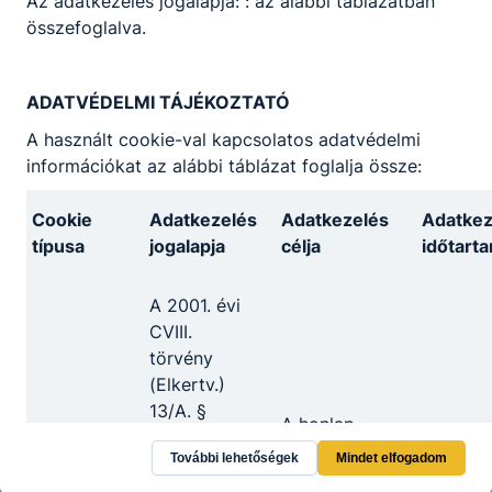
Az adatkezelés jogalapja: : az alábbi táblázatban
összefoglalva.
ADATVÉDELMI TÁJÉKOZTATÓ
A használt cookie-val kapcsolatos adatvédelmi
információkat az alábbi táblázat foglalja össze:
Cookie
Adatkezelés
Adatkezelés
Adatkez
típusa
jogalapja
célja
időtart
A 2001. évi
Kaposvári SZC Nagyatádi Szakképző
CVIII.
Iskola
törvény
(Elkertv.)
13/A. §
7500 Nagyatád, Baross G. u. 6.
A honlap
(3)
A munk
Munkamenet
megfelelő
További lehetőségek
Mindet elfogadom
bekezdésében
lezárásá
CLASSROOM
KRÉTA
cookie-k
működésének
foglalt
tartó id