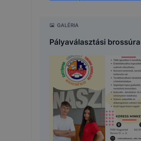
Google Ana
GALÉRIA
Pályaválasztási brossúra
Marketing 
cookie-k
Az adatkeze
A cooki