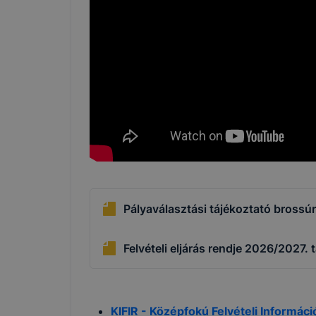
Munkamen
cookie-k
Pályaválasztási tájékoztató brossú
Használato
elősegítő 
k
Felvételi eljárás rendje 2026/2027. 
KIFIR - Középfokú Felvételi Informác