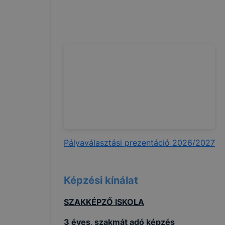
munkamenet
automatikus
nem tudjuk 
Használatot
A "maradand
notebookon
Önt, mint 
személyes a
együtt alka
biztosítana
szolgáltatá
Pályaválasztási prezentáció 2026/2027
Teljesítmén
A Google An
Képzési kínálat
kapcsolatb
tudják Önt 
SZAKKÉPZŐ ISKOLA
részben rög
oldalt nézt
3 éves, szakmát adó képzés