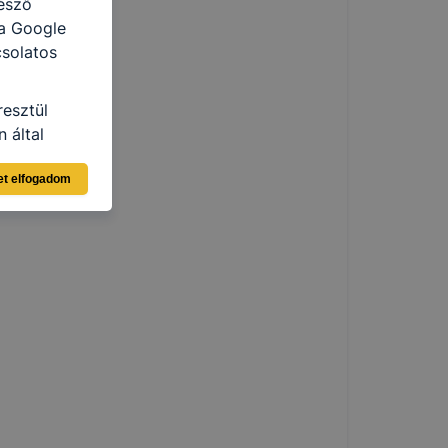
észő
 a Google
csolatos
resztül
 által
ja a Google
et elfogadom
i táblázat
elés
ama