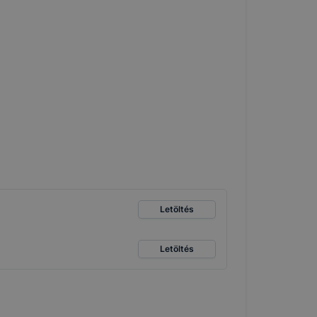
amenet
ig tartó
Letöltés
amenet
ig tartó
 12 hónap
Letöltés