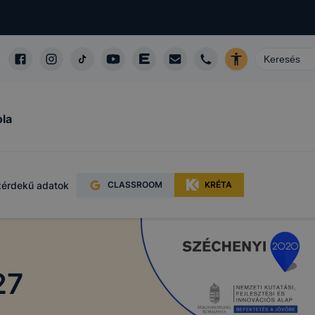
ola
érdekű adatok
CLASSROOM
KRÉTA
alá tartozó
l a
27
talan
yzik a