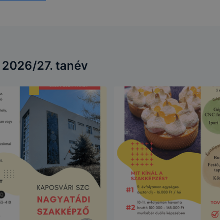
Információ gyűjtése
hozzájárulása
2 év - u
oldalunk
lytics
GDPR 6. cikk (1)
munkame
használatával
bekezdés
számolv
kapcsolatban
a) pont
 2026/27. tanév
Ön böngészési
szokásainak
feltérképezését
Az Ön (érintett)
követően a
hozzájárulása
A munk
célú
leginkább
GDPR 6. cikk (1)
lezárásá
relevánsnak vagy
bekezdés
időszak
érdekesnek tűnő
a) pont
hirdetéseket
jelenítsék meg
az Ön számára
lés jogalapja, időtartama, adatkezelő személye, érintett jo
e-k használatakor alkalmazott adatkezelés jogalapja
: GDPR