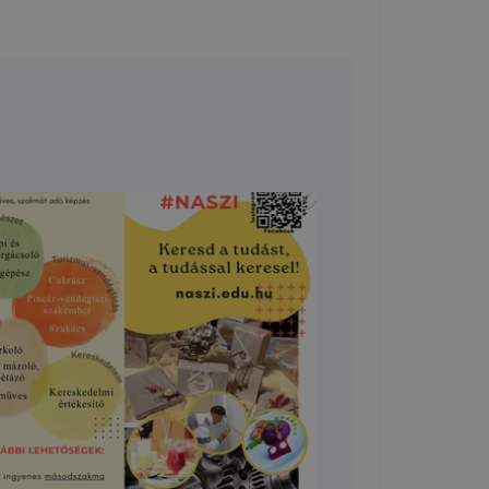
tolsó
nettől
a
amenet
ig tartó
gai:
 6. cikk (1)