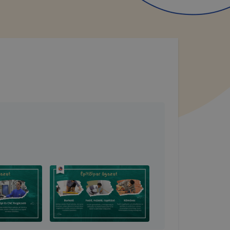
pok
 így
e használ?
ző célokból
részeit
ntett
okie-k