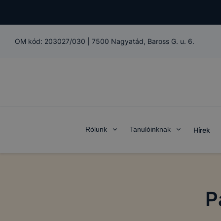
OM kód:
203027/030
|
7500 Nagyatád, Baross G. u. 6.
COOKIE-K
Rólunk
Tanulóinknak
Hírek
A
Kaposvár
domain(ek) 
Mi az a coo
A cookie va
P
számítógép
funkcióval 