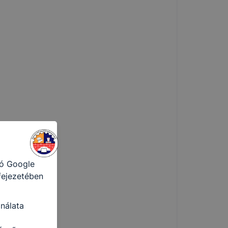
azó sütiket,
tóságának és
yozása
sek
ető a
ezettől
sát
ormáját
a honlap Ön
ról
tó Google
 fejezetében
nálata