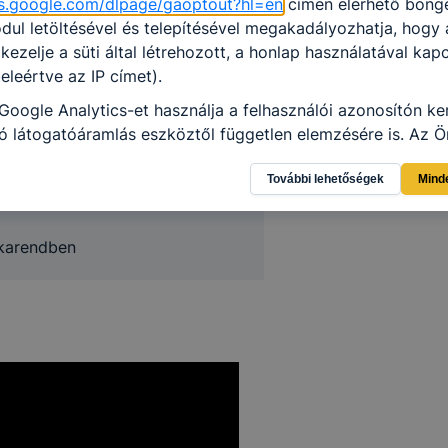
ols.google.com/dlpage/gaoptout?hl=en
címen elérhető böng
ul letöltésével és telepítésével megakadályozhatja, hogy
zítő képzés:
 kezelje a süti által létrehozott, a honlap használatával kap
és után
eleértve az IP címet).
ésben
Google Analytics-et használja a felhasználói azonosítón ke
rben
 látogatóáramlás eszköztől független elemzésére is. Az Ön
zsga
ználat különböző eszközök közötti követését kikapcsolhat
További lehetőségek
Mind
z „Információim/Személyes információk” alatt.
dszakma:
lés jogalapja: : az alábbi táblázatban összefoglalva.
karendben
LMI TÁJÉKOZTATÓ
cookie-val kapcsolatos adatvédelmi információkat az alább
ze:
Adatkezelés
Adatkez
usa
Adatkezelés célja
jogalapja
időtart