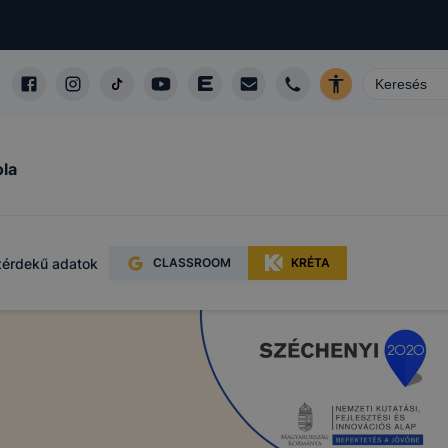
 hordoznak
eléssel
őséget
sünk azzal
ola
okie-k nem
is csak
ául melyik
oldalt
érdekű adatok
CLASSROOM
KRÉTA
ideje,
e, valamint
ét