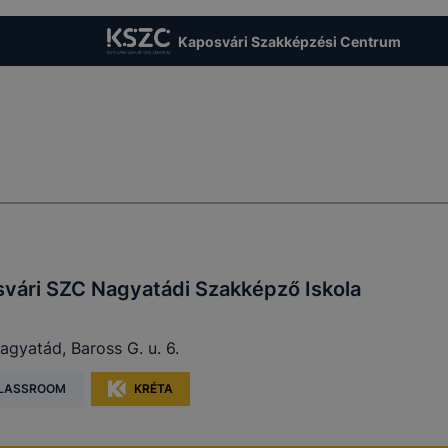
bekezdés
a) pont
Kaposvári Szakképzési Centrum
A felhasználói
Az Ön (érintett)
élmény javítása, a
t
hozzájárulása
A munk
honlap
cookie-
GDPR 6. cikk (1)
lezárásá
használatának
bekezdés
időszak
kényelmesebbé
a) pont
tétele
Az Ön (érintett)
Információ gyűjtése
vári SZC Nagyatádi Szakképző Iskola
hozzájárulása
2 év - u
oldalunk
lytics
GDPR 6. cikk (1)
munkame
használatával
bekezdés
számolv
gyatád, Baross G. u. 6.
kapcsolatban
a) pont
LASSROOM
KRÉTA
Ön böngészési
szokásainak