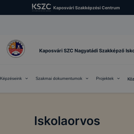
visszatérő látogatót. A „maradandó sütik” önmagukban nem
datot és csak a kiszolgáló adatbázisában tárolt összerend
Kaposvári Szakképzési Centrum
lmasak a felhasználó azonosítására. Ezek a cookie-k lehet
k arra, hogy megjegyezhessük a honlapunk által felkínált
sokkal kapcsolatos választásait.
yt biztosító cookie-k
alytics cookie-kat arra használjuk, hogy információt gyűjt
Kaposvári SZC Nagyatádi Szakképző Isk
an, hogyan használják látogatóink honlapunkat. Ezek a co
személy szerint beazonosítani, az éppen használt IP címet 
zítik. A cookie-k olyan információkat gyűjtenek, mint péld
e meg a látogatónk, a honlap mely részére kattintott, hány 
Képzéseink
Szakmai dokumentumok
Projektek
Köz
l, milyen hosszú volt az egyes munkamenetek megtekintési 
ak az esetleges hibaüzenetek. Mindez honlapunk fejlesztés
lók számára biztosított élmények javítása céljából történik.
élú cookie-k
Iskolaorvos
tik célja, hogy az Ön böngészési szokásainak feltérképezés
 leginkább relevánsnak