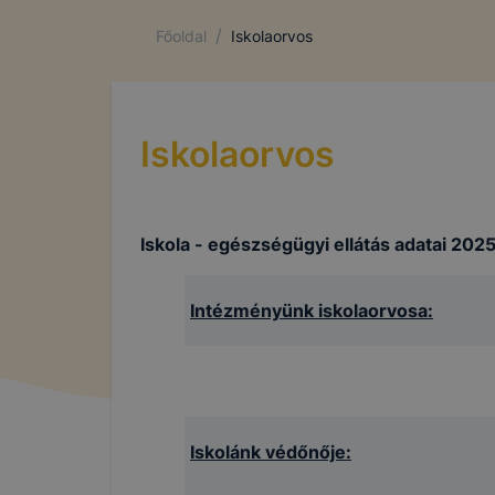
vagy érdeke
marketing c
/
Főoldal
Iskolaorvos
az Ön előze
megtagadás
visszavonás
hirdetéseke
Iskolaorvos
ezek a hird
Hogyan elle
Minden mo
Iskola - egészségügyi ellátás adatai 20
A legtöbb 
de ezek ál
Intézményünk iskolaorvosa:
használatát
ezt megtehe
Felhívjuk f
folyamatai
vagy törlés
Iskolánk védőnője:
honlapunk f
recaptcha, 