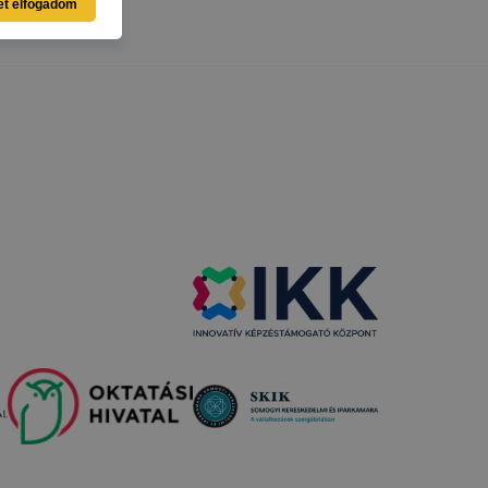
et elfogadom
i táblázat
elés
ama
amenet
ig tartó