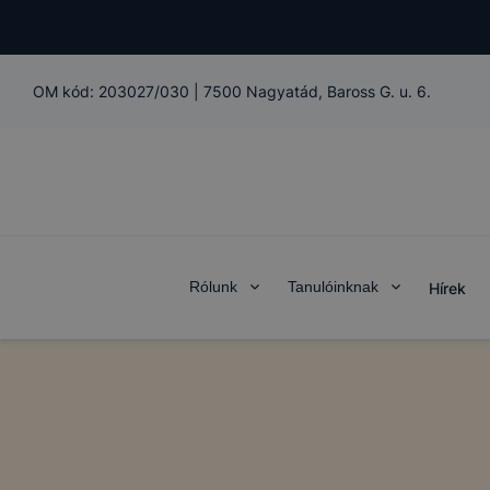
Önt, mint 
személyes a
együtt alka
biztosítana
OM kód:
203027/030
|
7500 Nagyatád, Baross G. u. 6.
szolgáltatá
Teljesítmén
A Google An
kapcsolatb
tudják Önt 
részben rög
oldalt nézt
Rólunk
Tanulóinknak
Hírek
keresett fe
melyek volt
a felhaszná
Marketing c
Az ilyen sü
követően a