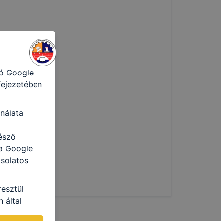
sát
ormáját
a honlap Ön
ról
tó Google
 fejezetében
nálata
észő
 a Google
csolatos
resztül
 által
ja a Google