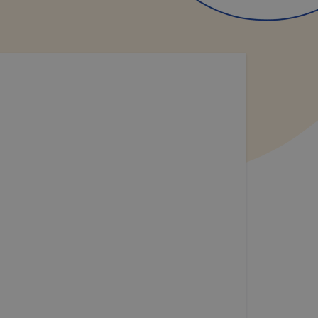
ilyen
zzájárulás
n
toztatását.
ookie-kat,
ookie-k
azó sütiket,
tóságának és
yozása
sek
ető a
ezettől