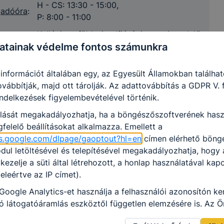
H - CS: 13:30 - 15:00,
og működni böngészőjében.
gadóóra
:
P: 8:00 - 11:00
ogle Analytics-et, a Google Inc. webes elemző szolgáltatá
Kollégium, földszint, Ifjúsági-orvosi rendelő,
Ennek során a Google Analytics a süti egy meghatározott f
s helye
:
atainak védelme fontos számunkra
Nagyatád, Baross G. u. 10.
amelyet az Ön számítógépe tárol, és amely lehetővé teszi 
nő használatának elemzését. A süti által a honlap használatá
Telefon:
+36-82-352-584
 információt általában egy, az Egyesült Államokban találha
ovábbítják, majd ott tárolják. Az adattovábbítás a GDPR V.
endelkezések figyelembevételével történik.
Haász-Simon Gyöngyi
olását megakadályozhatja, ha a böngészőszoftverének hasz
ológus:
+36 70 703-9166
felelő beállításokat alkalmazza. Emellett a
ols.google.com/dlpage/gaoptout?hl=en
címen elérhető böng
szerda: 1-4. óra
ul letöltésével és telepítésével megakadályozhatja, hogy
dóórák:
csütörtök 5-7. óra
 kezelje a süti által létrehozott, a honlap használatával kap
eleértve az IP címet).
Google Analytics-et használja a felhasználói azonosítón ke
 látogatóáramlás eszköztől független elemzésére is. Az Ön
ználat különböző eszközök közötti követését kikapcsolhat