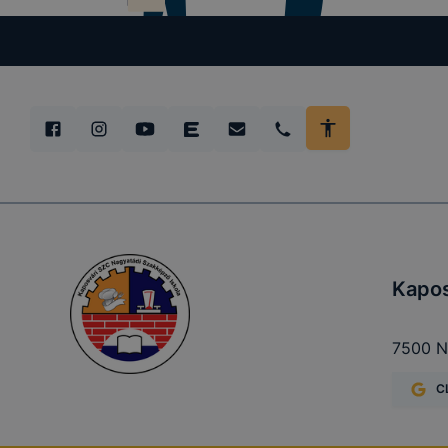
Használato
elősegítő 
k
Kapos
Google Ana
7500 Na
C