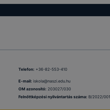
amenet
ig tartó
 12 hónap
Telefon:
+36-82-553-410
tolsó
nettől
E-mail:
iskola@naszi.edu.hu
a
OM azonosító:
203027/030
Felnőttképzési nyilvántartás száma:
B/2022/00