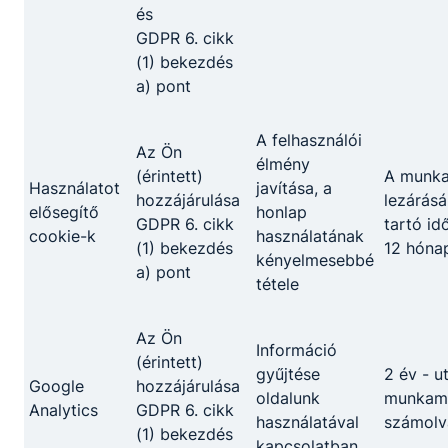
és
Turizmus-vendéglátás
GDPR 6. cikk
(1) bekezdés
a) pont
Cukrász
KKK
PTT
A felhasználói
Az Ön
élmény
(érintett)
A munk
Pincér - vendégtéri szakember
Használatot
javítása, a
hozzájárulása
lezárásá
elősegítő
honlap
KKK
PTT
GDPR 6. cikk
tartó id
cookie-k
használatának
(1) bekezdés
12 hóna
kényelmesebbé
Szakács
a) pont
tétele
KKK
PTT
Az Ön
Információ
(érintett)
Gépészet
gyűjtése
2 év - u
Google
hozzájárulása
oldalunk
munkame
Analytics
GDPR 6. cikk
használatával
számolv
Gépi és CNC forgácsoló
(1) bekezdés
kapcsolatban