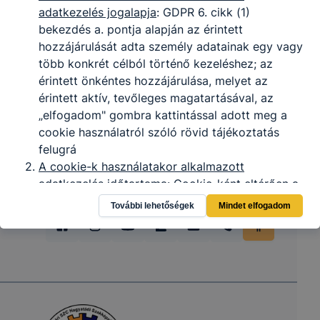
adatkezelés jogalapja
: GDPR 6. cikk (1)
bekezdés a. pontja alapján az érintett
hozzájárulását adta személy adatainak egy vagy
több konkrét célból történő kezeléshez; az
érintett önkéntes hozzájárulása, melyet az
érintett aktív, tevőleges magatartásával, az
„elfogadom" gombra kattintással adott meg a
cookie használatról szóló rövid tájékoztatás
felugrá
A cookie-k használatakor alkalmazott
adatkezelés időtartama
: Cookie-ként eltérően a
fenti táblázatokban foglaltaknak megfelelően.
További lehetőségek
Mindet elfogadom
A cookie-k használatával összefüggően a
weboldali adatkezelésre jogosult
: az IKK
Innovatív Képzéstámogató Központ Zrt., az
adatokat az általa megbízott munkavállalók
ismerhetik meg; valamint a Google Analytics
Az érintett jogai
: Az érintett kérelmezheti a rá