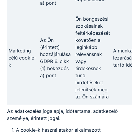
a) pont
KKK
PTT
Ipari gépész
Ön böngészési
szokásainak
KKK
PTT
feltérképezését
Az Ön
követően a
(érintett)
leginkább
Kereskedelem
Marketing
A munk
hozzájárulása
relevánsnak
célú cookie-
lezárásá
GDPR 6. cikk
vagy
k
tartó id
(1) bekezdés
érdekesnek
Kereskedelmi értékesítő
a) pont
tűnő
KKK
PTT
hirdetéseket
jelenítsék meg
az Ön számára
Az adatkezelés jogalapja, időtartama, adatkezelő
személye, érintett jogai:
Partnereink
A cookie-k használatakor alkalmazott