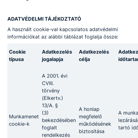
ADATVÉDELMI TÁJÉKOZTATÓ
Építőipar
A használt cookie-val kapcsolatos adatvédelmi
információkat az alábbi táblázat foglalja össze:
Burkoló
Cookie
Adatkezelés
Adatkezelés
Adatkez
KKK
PTT
típusa
jogalapja
célja
időtart
Festő, mázoló, tapétázó
A 2001. évi
KKK
PTT
CVIII.
törvény
Kőműves
(Elkertv.)
KKK
PTT
13/A. §
A honlap
(3)
A munk
Munkamenet
megfelelő
Szárazépítő
bekezdésében
lezárásá
cookie-k
működésének
foglalt
tartó id
KKK
PTT
biztosítása
rendelkezés