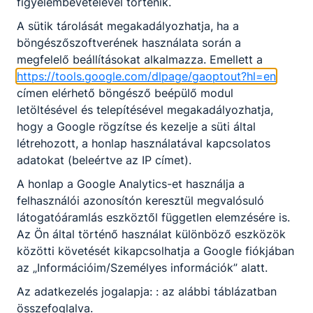
figyelembevételével történik.
követelményeket, amelyek szükségesek az
A sütik tárolását megakadályozhatja, ha a
eredményes szakmai vizsgához. A KKK ezért a
böngészőszoftverének használata során a
szakmai oktatás alapja, az ebben
megfelelő beállításokat alkalmazza. Emellett a
meghatározottak szerint kell felépíteni az egyes
https://tools.google.com/dlpage/gaoptout?hl=en
szakmák megszerzésére irányuló szakmai
címen elérhető böngésző beépülő modul
oktatást, s ebben kerülnek rögzítésre a szakmai
letöltésével és telepítésével megakadályozhatja,
vizsga követelményei is.
hogy a Google rögzítse és kezelje a süti által
A Programtanterv (PTT) tartalmazza az egyes
létrehozott, a honlap használatával kapcsolatos
szakmákhoz kapcsolódó tanulási területekhez
adatokat (beleértve az IP címet).
rendelt tantárgyak és témakörök óraszámát
A honlap a Google Analytics-et használja a
évfolyamonként, a tanulási területek részletes
felhasználói azonosítón keresztül megvalósuló
szakmai tartalmának leírását, valamint a
látogatóáramlás eszköztől független elemzésére is.
részszakmák ajánlott szakmai tartalmát. A PTT a
Az Ön által történő használat különböző eszközök
szakmai oktatás kötelező foglalkozásainak
közötti követését kikapcsolhatja a Google fiókjában
összesített számát tekintve kötelező érvényű,
az „Információim/Személyes információk” alatt.
illetve ajánlásként szolgál a szakképző
intézmények szakmai programjának
Az adatkezelés jogalapja: : az alábbi táblázatban
kidolgozásához.
összefoglalva.