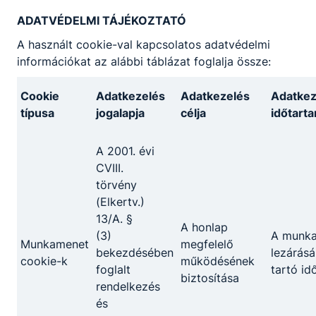
ADATVÉDELMI TÁJÉKOZTATÓ
KOMPETENCIAELVÁRÁS
A használt cookie-val kapcsolatos adatvédelmi
Kiváló kommunikációs készség, jó
információkat az alábbi táblázat foglalja össze:
problémamegoldó képesség, állóképesség, nagy
terhelhetőség, jó stressztűrő képesség, empátia,
Cookie
Adatkezelés
Adatkezelés
Adatkez
szervezőkészség, együttműködő képesség.
típusa
jogalapja
célja
időtart
A SZAKKÉPZETTSÉGGEL RENDELKEZŐ
A 2001. évi
CVIII.
elvégzi az üzemeltetéssel kapcsolatos
törvény
teendőket;
(Elkertv.)
ﬁgyelemmel kíséri az árukészletet, részt
13/A. §
vesz az áru szakszerű minőségi és
A honlap
(3)
A munk
mennyiségi átvételében, tárolásában és
Munkamenet
megfelelő
bekezdésében
lezárásá
dokumentálásában;
cookie-k
működésének
foglalt
tartó id
ismerteti a választékot, ételeket ajánl az
biztosítása
rendelkezés
allergének ﬁgyelembevételével, italokat
és
ajánl, azokat párosítja a vendég által