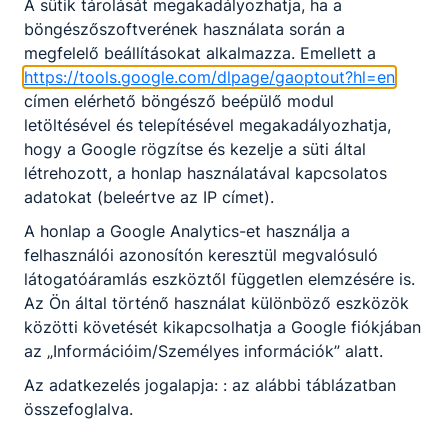
A sütik tárolását megakadályozhatja, ha a
Nem válaszható
böngészőszoftverének használata során a
Előjelentkezés
megfelelő beállításokat alkalmazza. Emellett a
Turizmus-vendéglátás ágazat képzése, amely
https://tools.google.com/dlpage/gaoptout?hl=en
KKK/PTT
szakképzettség megszerzésével zárul. A pincér-
címen elérhető böngésző beépülő modul
KKK letöltése (pdf)
vendégtéri szakember a vendéglátó egységekben
letöltésével és telepítésével megakadályozhatja,
PTT letöltése (pdf)
fogadja az érkező vendégeket, igény szerint ételt
hogy a Google rögzítse és kezelje a süti által
és italt ajánl, majd felszolgálja a kiválasztott
létrehozott, a honlap használatával kapcsolatos
ételeket. Folyamatosan ﬁgyel vendégeire, kínál,
adatokat (beleértve az IP címet).
Okleveles technikusképzés
utántölt, rendben tartja az asztalt. Számlát készít
A honlap a Google Analytics-et használja a
Nem
és lebonyolítja a ﬁzettetést.
felhasználói azonosítón keresztül megvalósuló
Azoknak a fiataloknak ajánljuk, akiket érdekel a
látogatóáramlás eszköztől független elemzésére is.
vendéglátás területe, a szervezés és logisztika,
Az Ön által történő használat különböző eszközök
valamint szeretnek emberekkel dolgozni. A
közötti követését kikapcsolhatja a Google fiókjában
szakképzettséggel a végzett szakemberek
az „Információim/Személyes információk” alatt.
kiválóan el tudnak helyezkedni a munkaerőpiacon.
Az adatkezelés jogalapja: : az alábbi táblázatban
A végzett fiatalok számára nyitva van az út a
összefoglalva.
szakirányú tanulmányok folytatására.