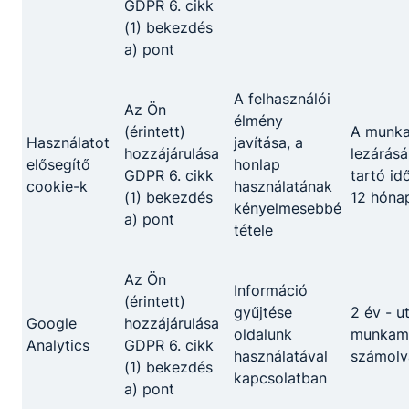
GDPR 6. cikk
megrendelt ételekhez;
(1) bekezdés
felveszi a rendelést;
a) pont
felszolgál, a különböző felszolgálási
rendszerek és az egység igényeinek
A felhasználói
ﬁgyelembevételével előkészíti a
Az Ön
élmény
felszolgáláshoz szükséges eszközöket,
(érintett)
A munk
Használatot
javítása, a
elkészíti az italokat, majd szakszerűen
hozzájárulása
lezárásá
elősegítő
honlap
kiviszi az ételeket, italokat a vendégek
GDPR 6. cikk
tartó id
cookie-k
használatának
asztalához;
(1) bekezdés
12 hóna
kényelmesebbé
barista, bartender, sommelier
a) pont
tétele
tevékenységet végez;
ﬁgyelemmel kíséri a vendégek kéréseit, a
vendégek étkezése során kommunikál,
Az Ön
Információ
tájékozódik elégedettségükről;
(érintett)
gyűjtése
2 év - u
megszervezi a saját és beosztott
Google
hozzájárulása
oldalunk
munkame
munkatársai munkáját, ellenőrzi azt;
Analytics
GDPR 6. cikk
használatával
számolv
kiállítja a számlát, kezeli a pénztárgépet,
(1) bekezdés
kapcsolatban
éttermi szoftvert.
a) pont