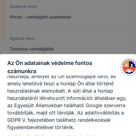
megkönnyítése, a cookie-k alkalmazásának
Szakma neve
megakadályozása vagy törlése által előfordulhat,
hogy felhasználóink nem lesznek képesek
Pincér - vendégtéri szakember
honlapunk funkcióinak teljes körű használatára (nem
lesz például elérhető a recaptcha, Google térkép,
form, YouTube videó), vagy a honlap a tervezettől
Ágazat neve
eltérően fog működni böngészőjében.
Turizmus-vendéglátás
A honlap Google Analytics-et, a Google Inc. webes
elemző szolgáltatását használja. Ennek során a
Az Ön adatainak védelme fontos
Google Analytics a süti egy meghatározott formáját
Szakmajegyzék száma
számunkra
használja, amelyet az Ön számítógépe tárol, és
410132304
amely lehetővé teszi a honlap Ön által történő
használatának elemzését. A süti által a honlap
használatáról létrehozott információt általában egy,
Képzés időtartama
az Egyesült Államokban található Google szerverre
továbbítják, majd ott tárolják. Az adattovábbítás a
3 év
GDPR V. fejezetében található rendelkezések
figyelembevételével történik.
Választható szakmairányok: