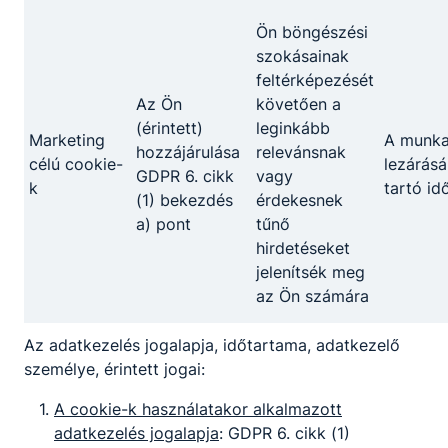
Ön böngészési
szokásainak
Megosztás
feltérképezését
Az Ön
követően a
(érintett)
leginkább
Marketing
A munk
hozzájárulása
relevánsnak
célú cookie-
lezárásá
GDPR 6. cikk
vagy
k
tartó id
(1) bekezdés
érdekesnek
a) pont
tűnő
hirdetéseket
Partnereink
jelenítsék meg
az Ön számára
Az adatkezelés jogalapja, időtartama, adatkezelő
személye, érintett jogai:
A cookie-k használatakor alkalmazott
adatkezelés jogalapja
: GDPR 6. cikk (1)