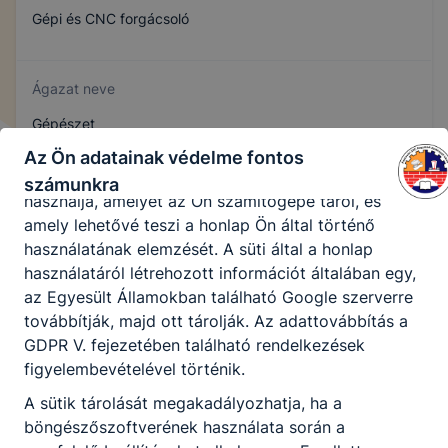
Gépi és CNC forgácsoló
honlapunk funkcióinak teljes körű használatára (nem
lesz például elérhető a recaptcha, Google térkép,
form, YouTube videó), vagy a honlap a tervezettől
Ágazat neve
eltérően fog működni böngészőjében.
Gépészet
A honlap Google Analytics-et, a Google Inc. webes
elemző szolgáltatását használja. Ennek során a
Az Ön adatainak védelme fontos
Google Analytics a süti egy meghatározott formáját
számunkra
Szakmajegyzék száma
használja, amelyet az Ön számítógépe tárol, és
amely lehetővé teszi a honlap Ön által történő
407151007
használatának elemzését. A süti által a honlap
használatáról létrehozott információt általában egy,
az Egyesült Államokban található Google szerverre
Képzés időtartama
továbbítják, majd ott tárolják. Az adattovábbítás a
3 év
GDPR V. fejezetében található rendelkezések
figyelembevételével történik.
A sütik tárolását megakadályozhatja, ha a
Választható szakmairányok:
böngészőszoftverének használata során a
Nem válaszható
Előjelentkezés