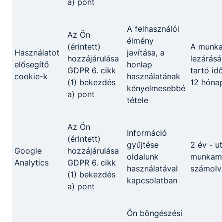
a) pont
alkatrészeket gyárt, alakít, javít;
alkatrészeket gyárt esztergálással,
köszörüléssel, marással;
A felhasználói
Az Ön
egyszerű geometriájú alkatrészeket készít
élmény
(érintett)
A munk
CNC vezérlésű megmunkáló gépeken;
Használatot
javítása, a
hozzájárulása
lezárásá
forgácsoló szerszámokat készít, élez;
elősegítő
honlap
GDPR 6. cikk
tartó id
a legyártott munkadarab minőségét és
cookie-k
használatának
(1) bekezdés
12 hóna
megfelelősségét ellenőrzi.
kényelmesebbé
a) pont
tétele
Az Ön
Megosztás
Információ
(érintett)
gyűjtése
2 év - u
Google
hozzájárulása
oldalunk
munkame
Analytics
GDPR 6. cikk
használatával
számolv
(1) bekezdés
kapcsolatban
a) pont
Ön böngészési