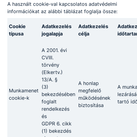
előállítása.
A használt cookie-val kapcsolatos adatvédelmi
információkat az alábbi táblázat foglalja össze:
KOMPETENCIAELVÁRÁS
Cookie
Adatkezelés
Adatkezelés
Adatkez
Kreativitás, önállóság, felelősségtudat, csapatban
típusa
jogalapja
célja
időtart
való együttműködés, precizitás,
problémamegoldó képesség.
A 2001. évi
CVIII.
törvény
A SZAKKÉPZETTSÉGGEL RENDELKEZŐ
(Elkertv.)
13/A. §
műszaki dokumentációt tanulmányoz és
A honlap
(3)
A munk
értelmez;
Munkamenet
megfelelő
bekezdésében
lezárásá
a forgácsoló eljárásoknak megfelelően
cookie-k
működésének
foglalt
tartó id
felszereli, beállítja a munkadarabot
biztosítása
rendelkezés
befogó-, megfogó- és rögzítőeszközöket;
és
kiválasztja és használja a megmunkáláshoz
GDPR 6. cikk
szükséges szerszámokat;
(1) bekezdés
kézi megmunkálással egyszerű