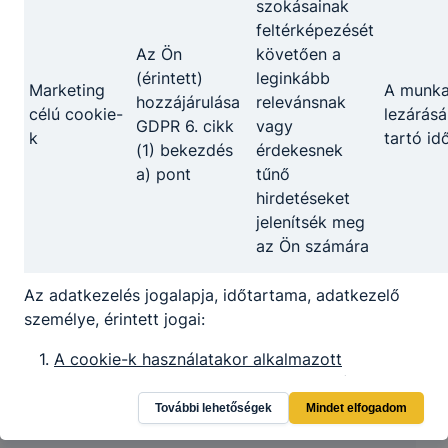
szokásainak
Partnereink
feltérképezését
Az Ön
követően a
(érintett)
leginkább
Marketing
A munk
hozzájárulása
relevánsnak
célú cookie-
lezárásá
GDPR 6. cikk
vagy
k
tartó id
(1) bekezdés
érdekesnek
a) pont
tűnő
hirdetéseket
jelenítsék meg
az Ön számára
Az adatkezelés jogalapja, időtartama, adatkezelő
személye, érintett jogai:
A cookie-k használatakor alkalmazott
adatkezelés jogalapja
: GDPR 6. cikk (1)
bekezdés a. pontja alapján az érintett
További lehetőségek
Mindet elfogadom
hozzájárulását adta személy adatainak egy vagy