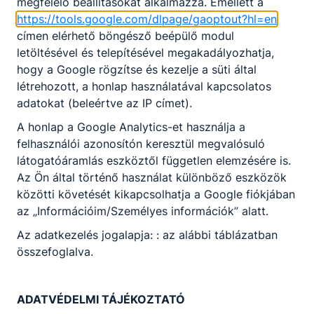
megfelelő beállításokat alkalmazza. Emellett a
https://tools.google.com/dlpage/gaoptout?hl=en
Műszaki dokumentáció alapján, a megmunkálandó
címen elérhető böngésző beépülő modul
KKK/PTT
anyag ismeretében megtervezi az adott alkatrész
letöltésével és telepítésével megakadályozhatja,
KKK letöltése (pdf)
hagyományos szerszámgépen való gyártását,
hogy a Google rögzítse és kezelje a süti által
PTT letöltése (pdf)
meghatározva az ehhez szükséges gépeket,
létrehozott, a honlap használatával kapcsolatos
eszközöket és technológiai adatokat. A
adatokat (beleértve az IP címet).
szerszámgépen beállítja a forgácsolási
Okleveles technikusképzés
A honlap a Google Analytics-et használja a
jellemzőket. CNC (számítógép által vezérelt)
Nem
felhasználói azonosítón keresztül megvalósuló
megmunkáló gépeken, gyártósorokon
látogatóáramlás eszköztől független elemzésére is.
szakszerűen használja a munkadarabot befogó-
Az Ön által történő használat különböző eszközök
és továbbító eszközöket. Programot ír és tesztel
közötti követését kikapcsolhatja a Google fiókjában
egyszerűbb alkatrészek CNC gépen történő
az „Információim/Személyes információk” alatt.
gyártására. Hagyományos vagy CNC gépen
alkatrészeket gyárt. A kész munkadarabok
Az adatkezelés jogalapja: : az alábbi táblázatban
méreteit ellenőrzi, a mérés eredményét
összefoglalva.
dokumentálja.
Ajánlott minden fiatal számára, aki szereti a
ADATVÉDELMI TÁJÉKOZTATÓ
gépeket, érdekli a forgácsolás és egyedi termékek