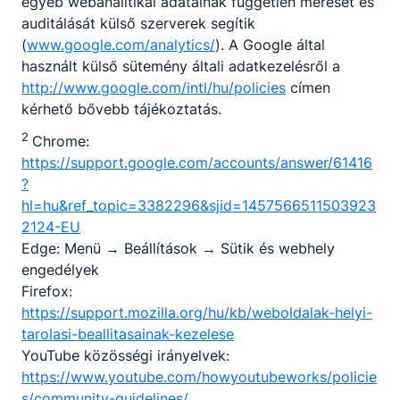
egyéb webanalitikai adatainak független mérését és
auditálását külső szerverek segítik
(
www.google.com/analytics/
). A Google által
használt külső sütemény általi adatkezelésről a
http://www.google.com/intl/hu/policies
címen
kérhető bővebb tájékoztatás.
2
Chrome:
https://support.google.com/accounts/answer/61416
?
hl=hu&ref_topic=3382296&sjid=1457566511503923
2124-EU
Edge: Menü → Beállítások → Sütik és webhely
engedélyek
Firefox:
https://support.mozilla.org/hu/kb/weboldalak-helyi-
tarolasi-beallitasainak-kezelese
YouTube közösségi irányelvek:
https://www.youtube.com/howyoutubeworks/policie
s/community-guidelines/