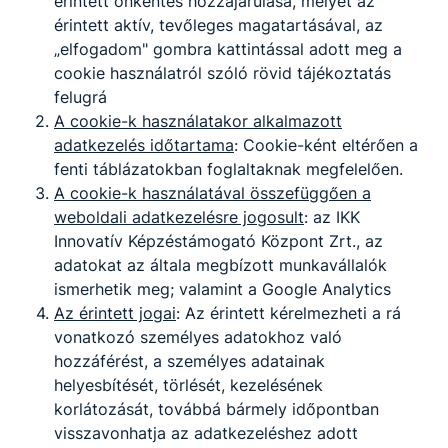
érintett önkéntes hozzájárulása, melyet az
érintett aktív, tevőleges magatartásával, az
„elfogadom" gombra kattintással adott meg a
cookie használatról szóló rövid tájékoztatás
felugrá
A cookie-k használatakor alkalmazott
adatkezelés időtartama
: Cookie-ként eltérően a
fenti táblázatokban foglaltaknak megfelelően.
A cookie-k használatával összefüggően a
weboldali adatkezelésre jogosult
: az IKK
Innovatív Képzéstámogató Központ Zrt., az
adatokat az általa megbízott munkavállalók
ismerhetik meg; valamint a Google Analytics
Az érintett jogai
: Az érintett kérelmezheti a rá
vonatkozó személyes adatokhoz való
hozzáférést, a személyes adatainak
helyesbítését, törlését, kezelésének
korlátozását, továbbá bármely időpontban
visszavonhatja az adatkezeléshez adott