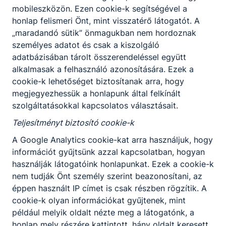
mobileszközön. Ezen cookie-k segítségével a
honlap felismeri Önt, mint visszatérő látogatót. A
„maradandó sütik” önmagukban nem hordoznak
személyes adatot és csak a kiszolgáló
adatbázisában tárolt összerendeléssel együtt
alkalmasak a felhasználó azonosítására. Ezek a
cookie-k lehetőséget biztosítanak arra, hogy
megjegyezhessük a honlapunk által felkínált
szolgáltatásokkal kapcsolatos választásait.
Teljesítményt biztosító cookie-k
A Google Analytics cookie-kat arra használjuk, hogy
információt gyűjtsünk azzal kapcsolatban, hogyan
használják látogatóink honlapunkat. Ezek a cookie-k
nem tudják Önt személy szerint beazonosítani, az
éppen használt IP címet is csak részben rögzítik. A
cookie-k olyan információkat gyűjtenek, mint
például melyik oldalt nézte meg a látogatónk, a
honlap mely részére kattintott, hány oldalt keresett