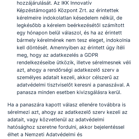
hozzájárulását. Az IKK Innovatív
Képzéstámogató Központ Zrt. az érintettek
kérelmeire indokolatlan késedelem nélkül, de
legkésőbb a kérelem beérkezésétől számított
egy hónapon belül válaszol, és ha az érintett
bármely kérelmének nem tesz eleget, indokolnia
kell döntését. Amennyiben az érintett úgy ítéli
meg, hogy az adatkezelés a GDPR
rendelkezéseibe ütközik, illetve sérelmesnek véli
azt, ahogy a rendőrségi adatkezelő szerv a
személyes adatait kezeli, akkor célszerű az
adatvédelmi tisztviselőt keresni a panaszával. A
panasza minden esetben kivizsgálásra kerül.
Ha a panaszára kapott válasz ellenére továbbra is
sérelmezi azt, ahogy az adatkezelő szerv kezeli az
adatait, vagy közvetlenül az adatvédelmi
hatósághoz szeretne fordulni, akkor bejelentéssel
élhet a Nemzeti Adatvédelmi és