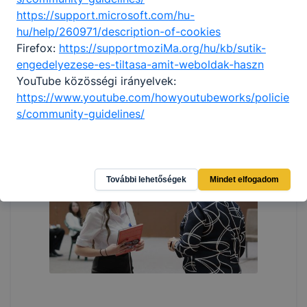
https://support.microsoft.com/hu-
hu/help/260971/description-of-cookies
Firefox:
https://supportmoziMa.org/hu/kb/sutik-
engedelyezese-es-tiltasa-amit-weboldak-haszn
YouTube közösségi irányelvek:
https://www.youtube.com/howyoutubeworks/policie
s/community-guidelines/
További lehetőségek
Mindet elfogadom