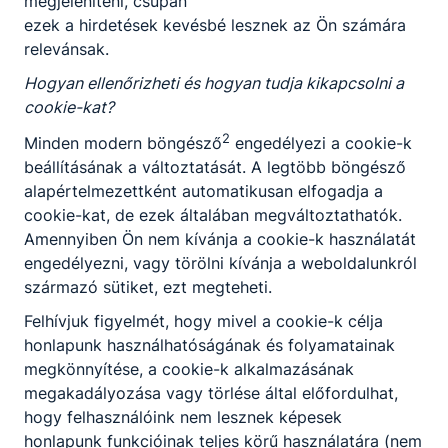
megjeleníteni, csupán
ezek a hirdetések kevésbé lesznek az Ön számára
relevánsak.
Hogyan ellenőrizheti és hogyan tudja kikapcsolni a
cookie-kat?
2
Minden modern böngésző
engedélyezi a cookie-k
beállításának a változtatását. A legtöbb böngésző
alapértelmezettként automatikusan elfogadja a
cookie-kat, de ezek általában megváltoztathatók.
Amennyiben Ön nem kívánja a cookie-k használatát
engedélyezni, vagy törölni kívánja a weboldalunkról
származó sütiket, ezt megteheti.
Felhívjuk figyelmét, hogy mivel a cookie-k célja
honlapunk használhatóságának és folyamatainak
megkönnyítése, a cookie-k alkalmazásának
megakadályozása vagy törlése által előfordulhat,
hogy felhasználóink nem lesznek képesek
honlapunk funkcióinak teljes körű használatára (nem