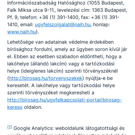
Információszabadság Hatósághoz (1055 Budapest,
Falk Miksa utca 9-11., levelezési cím: 1363 Budapest,
Pf. 9, telefon: +36 (1) 391-1400, fax: +36 (1) 391-
1410, email:
ugyfelszolgalat@naih.hu
, honlap:
www.naih.hu
).
Lehetősége van adatainak védelme érdekében
bírósághoz fordulni, amely az ügyben soron kívül jár
el. Ebben az esetben szabadon eldöntheti, hogy a
lakóhelye (állandó lakcím) vagy a tartózkodási
helye (ideiglenes lakcím) szerinti törvényszéknél
(
http://birosag.hu/torvenyszekek
) nyújtja-e be
keresetét. A lakóhelye vagy tartózkodási helye
szerinti törvényszéket megkeresheti a
http://birosag.hu/ugyfelkapcsolati-portal/birosag-
kereso
oldalon.
[1]
Google Analytics: weboldalunk látogatottsági és