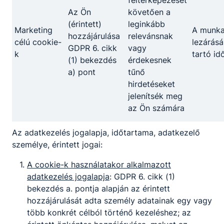
feltérképezését
Az Ön
követően a
(érintett)
leginkább
Marketing
A munk
hozzájárulása
relevánsnak
célú cookie-
lezárásá
GDPR 6. cikk
vagy
k
tartó id
(1) bekezdés
érdekesnek
a) pont
tűnő
hirdetéseket
jelenítsék meg
az Ön számára
Az adatkezelés jogalapja, időtartama, adatkezelő
személye, érintett jogai:
A cookie-k használatakor alkalmazott
adatkezelés jogalapja
: GDPR 6. cikk (1)
bekezdés a. pontja alapján az érintett
hozzájárulását adta személy adatainak egy vagy
több konkrét célból történő kezeléshez; az