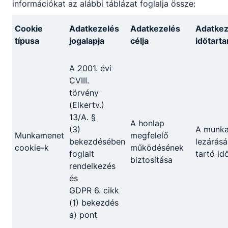
információkat az alábbi táblázat foglalja össze:
Cookie
Adatkezelés
Adatkezelés
Adatkez
típusa
jogalapja
célja
időtart
A 2001. évi
CVIII.
törvény
(Elkertv.)
13/A. §
A honlap
(3)
A munk
Munkamenet
megfelelő
bekezdésében
lezárásá
cookie-k
működésének
foglalt
tartó id
biztosítása
rendelkezés
és
GDPR 6. cikk
(1) bekezdés
a) pont