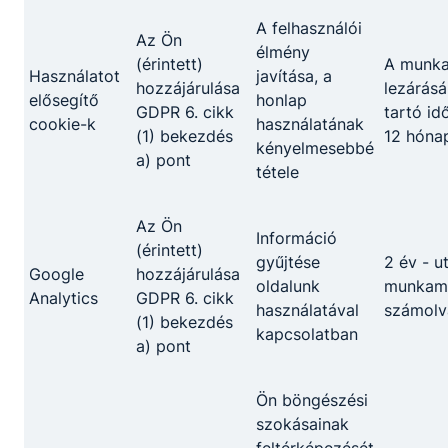
A felhasználói
Az Ön
élmény
(érintett)
A munk
Használatot
javítása, a
hozzájárulása
lezárásá
elősegítő
honlap
GDPR 6. cikk
tartó id
cookie-k
használatának
(1) bekezdés
12 hóna
kényelmesebbé
a) pont
tétele
Az Ön
Információ
(érintett)
gyűjtése
2 év - u
Google
hozzájárulása
oldalunk
munkame
Analytics
GDPR 6. cikk
használatával
számolv
(1) bekezdés
kapcsolatban
a) pont
Ön böngészési
szokásainak