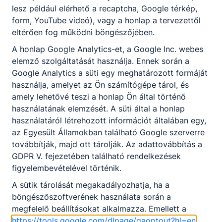
lesz például elérhető a recaptcha, Google térkép,
form, YouTube videó), vagy a honlap a tervezettől
eltérően fog működni böngészőjében.
A honlap Google Analytics-et, a Google Inc. webes
elemző szolgáltatását használja. Ennek során a
Google Analytics a süti egy meghatározott formáját
használja, amelyet az Ön számítógépe tárol, és
amely lehetővé teszi a honlap Ön által történő
használatának elemzését. A süti által a honlap
használatáról létrehozott információt általában egy,
az Egyesült Államokban található Google szerverre
továbbítják, majd ott tárolják. Az adattovábbítás a
GDPR V. fejezetében található rendelkezések
figyelembevételével történik.
A sütik tárolását megakadályozhatja, ha a
böngészőszoftverének használata során a
megfelelő beállításokat alkalmazza. Emellett a
https://tools.google.com/dlpage/gaoptout?hl=en