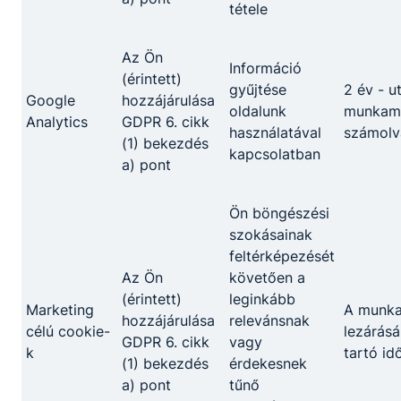
tétele
Az Ön
Információ
(érintett)
gyűjtése
2 év - u
Google
hozzájárulása
oldalunk
munkame
Analytics
GDPR 6. cikk
használatával
számolv
(1) bekezdés
kapcsolatban
a) pont
Ön böngészési
szokásainak
feltérképezését
Az Ön
követően a
(érintett)
leginkább
Marketing
A munk
hozzájárulása
relevánsnak
célú cookie-
lezárásá
GDPR 6. cikk
vagy
k
tartó id
(1) bekezdés
érdekesnek
a) pont
tűnő