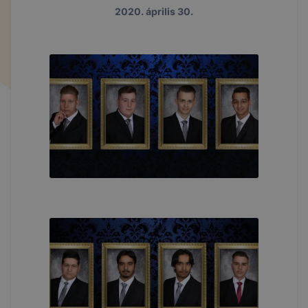
2020. április 30.
látogatás során. A cookie-k érvényességi ideje
kizárólag az Ön aktuális látogatására vonatkozik, a
munkamenet végeztével, illetve a böngésző
bezárásával ezek a cookie-k automatikusan
törlődnek a számítógépéről. Ezen cookie-k
alkalmazása nélkül nem tudjuk garantálni Önnek
honlapunk használatát.
Használatot elősegítő "maradandó sütik" (persistent
cookie)
A "maradandó sütik" a honlap elhagyását követően
is tárolódnak a számítógépen, notebookon vagy
mobileszközön. Ezen cookie-k segítségével a
honlap felismeri Önt, mint visszatérő látogatót. A
„maradandó sütik” önmagukban nem hordoznak
személyes adatot és csak a kiszolgáló
adatbázisában tárolt összerendeléssel együtt
alkalmasak a felhasználó azonosítására. Ezek a
cookie-k lehetőséget biztosítanak arra, hogy