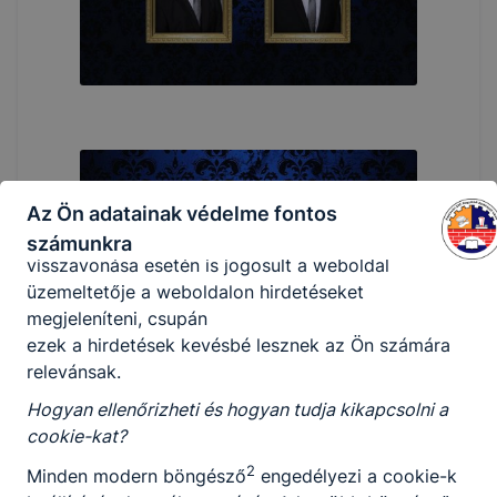
Az ilyen sütik célja, hogy az Ön böngészési
szokásainak feltérképezését követően a leginkább
relevánsnak
vagy érdekesnek tűnő hirdetéseket jelenítsék meg
az Ön számára. Az ilyen marketing célú cookie-kat
csak
az Ön előzetes hozzájárulásával lehet az Ön
eszközén elhelyezni. A hozzájárulás megtagadása,
Az Ön adatainak védelme fontos
vagy
számunkra
visszavonása esetén is jogosult a weboldal
üzemeltetője a weboldalon hirdetéseket
megjeleníteni, csupán
ezek a hirdetések kevésbé lesznek az Ön számára
relevánsak.
Hogyan ellenőrizheti és hogyan tudja kikapcsolni a
cookie-kat?
2
Minden modern böngésző
engedélyezi a cookie-k