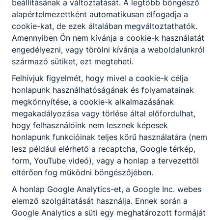
beállításának a változtatását. A legtöbb böngésző
alapértelmezettként automatikusan elfogadja a
cookie-kat, de ezek általában megváltoztathatók.
Amennyiben Ön nem kívánja a cookie-k használatát
engedélyezni, vagy törölni kívánja a weboldalunkról
származó sütiket, ezt megteheti.
Felhívjuk figyelmét, hogy mivel a cookie-k célja
honlapunk használhatóságának és folyamatainak
megkönnyítése, a cookie-k alkalmazásának
megakadályozása vagy törlése által előfordulhat,
hogy felhasználóink nem lesznek képesek
honlapunk funkcióinak teljes körű használatára (nem
lesz például elérhető a recaptcha, Google térkép,
form, YouTube videó), vagy a honlap a tervezettől
eltérően fog működni böngészőjében.
A honlap Google Analytics-et, a Google Inc. webes
elemző szolgáltatását használja. Ennek során a
Google Analytics a süti egy meghatározott formáját