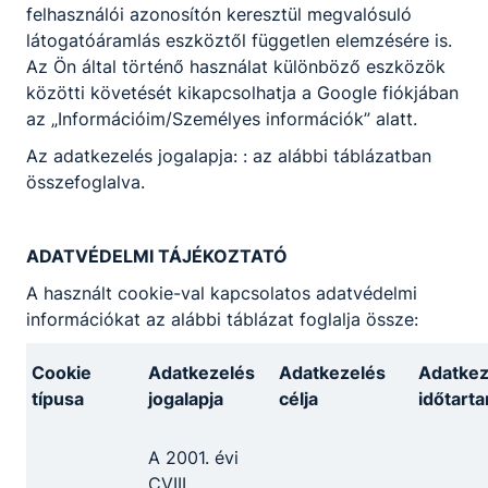
felhasználói azonosítón keresztül megvalósuló
látogatóáramlás eszköztől független elemzésére is.
Az Ön által történő használat különböző eszközök
közötti követését kikapcsolhatja a Google fiókjában
az „Információim/Személyes információk” alatt.
Az adatkezelés jogalapja: : az alábbi táblázatban
összefoglalva.
ADATVÉDELMI TÁJÉKOZTATÓ
A használt cookie-val kapcsolatos adatvédelmi
információkat az alábbi táblázat foglalja össze:
Cookie
Adatkezelés
Adatkezelés
Adatkez
típusa
jogalapja
célja
időtart
A 2001. évi
CVIII.