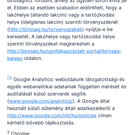
bírósághoz fordulni, amely az ügyben soron kívül jár
el. Ebben az esetben szabadon eldöntheti, hogy a
lakóhelye (állandó lakcím) vagy a tartózkodási
helye (ideiglenes lakcím) szerinti törvényszéknél
(
http://birosag.hu/torvenyszekek
) nyújtja-e be
keresetét. A lakóhelye vagy tartózkodási helye
szerinti törvényszéket megkeresheti a
http://birosag.hu/ugyfelkapcsolati-portal/birosag-
kereso
oldalon.
[1]
Google Analytics: weboldalunk látogatottsági és
egyéb webanalitikai adatainak független mérését és
auditálását külső szerverek segítik
(
www.google.com/analytics/
). A Google által
használt külső sütemény általi adatkezelésről a
http://www.google.com/intl/hu/policies
címen
kérhető bővebb tájékoztatás.
2
Chrome: