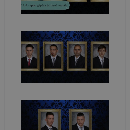
megjegyezhessük a honlapunk által felkínált
szolgáltatásokkal kapcsolatos választásait.
Teljesítményt biztosító cookie-k
A Google Analytics cookie-kat arra használjuk, hogy
információt gyűjtsünk azzal kapcsolatban, hogyan
használják látogatóink honlapunkat. Ezek a cookie-k
nem tudják Önt személy szerint beazonosítani, az
éppen használt IP címet is csak részben rögzítik. A
cookie-k olyan információkat gyűjtenek, mint
például melyik oldalt nézte meg a látogatónk, a
honlap mely részére kattintott, hány oldalt keresett
fel, milyen hosszú volt az egyes munkamenetek
megtekintési ideje, melyek voltak az esetleges
hibaüzenetek. Mindez honlapunk fejlesztése,
valamint a felhasználók számára biztosított
élmények javítása céljából történik.
Marketing célú cookie-k