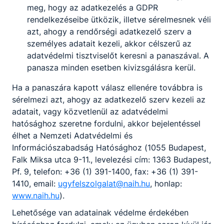
meg, hogy az adatkezelés a GDPR
rendelkezéseibe ütközik, illetve sérelmesnek véli
azt, ahogy a rendőrségi adatkezelő szerv a
személyes adatait kezeli, akkor célszerű az
adatvédelmi tisztviselőt keresni a panaszával. A
panasza minden esetben kivizsgálásra kerül.
Ha a panaszára kapott válasz ellenére továbbra is
sérelmezi azt, ahogy az adatkezelő szerv kezeli az
adatait, vagy közvetlenül az adatvédelmi
hatósághoz szeretne fordulni, akkor bejelentéssel
élhet a Nemzeti Adatvédelmi és
Információszabadság Hatósághoz (1055 Budapest,
Falk Miksa utca 9-11., levelezési cím: 1363 Budapest,
Pf. 9, telefon: +36 (1) 391-1400, fax: +36 (1) 391-
1410, email:
ugyfelszolgalat@naih.hu
, honlap:
www.naih.hu
).
Lehetősége van adatainak védelme érdekében