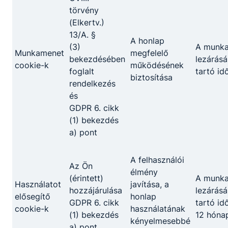
törvény
(Elkertv.)
13/A. §
A honlap
(3)
A munk
Munkamenet
megfelelő
bekezdésében
lezárásá
cookie-k
működésének
foglalt
tartó id
biztosítása
rendelkezés
és
GDPR 6. cikk
(1) bekezdés
a) pont
A felhasználói
Az Ön
élmény
(érintett)
A munk
Használatot
javítása, a
hozzájárulása
lezárásá
elősegítő
honlap
GDPR 6. cikk
tartó id
cookie-k
használatának
(1) bekezdés
12 hóna
kényelmesebbé
a) pont