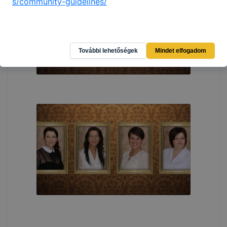
s/community-guidelines/
További lehetőségek
Mindet elfogadom