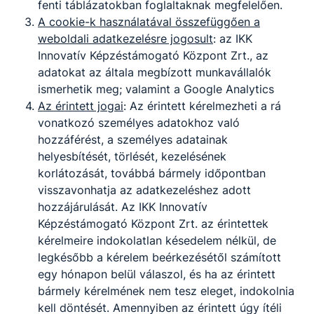
fenti táblázatokban foglaltaknak megfelelően.
A cookie-k használatával összefüggően a
weboldali adatkezelésre jogosult
: az IKK
Innovatív Képzéstámogató Központ Zrt., az
adatokat az általa megbízott munkavállalók
ismerhetik meg; valamint a Google Analytics
Az érintett jogai
: Az érintett kérelmezheti a rá
vonatkozó személyes adatokhoz való
hozzáférést, a személyes adatainak
helyesbítését, törlését, kezelésének
korlátozását, továbbá bármely időpontban
visszavonhatja az adatkezeléshez adott
hozzájárulását. Az IKK Innovatív
Képzéstámogató Központ Zrt. az érintettek
kérelmeire indokolatlan késedelem nélkül, de
legkésőbb a kérelem beérkezésétől számított
egy hónapon belül válaszol, és ha az érintett
bármely kérelmének nem tesz eleget, indokolnia
kell döntését. Amennyiben az érintett úgy ítéli