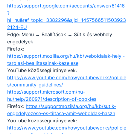
https://support.google.com/accounts/answer/61416
?
hl=hu&ref_topic=3382296&sjid=1457566511503923
2124-EU
Edge: Menü → Beállítások → Sütik és webhely
engedélyek
Firefox:
https://support.mozilla.org/hu/kb/weboldalak-helyi-
tarolasi-beallitasainak-kezelese
YouTube közösségi irányelvek:
https://www.youtube.com/howyoutubeworks/policie
s/community-guidelines/
https://support.microsoft.com/hu-
hu/help/260971/description-of-cookies
Firefox:
https://supportmoziMa.org/hu/kb/sutik-
engedelyezese-es-tiltasa-amit-weboldak-haszn
YouTube közösségi irányelvek:
https://www.youtube.com/howyoutubeworks/policie