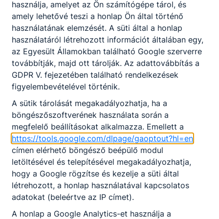
használja, amelyet az Ön számítógépe tárol, és
amely lehetővé teszi a honlap Ön által történő
használatának elemzését. A süti által a honlap
használatáról létrehozott információt általában egy,
az Egyesült Államokban található Google szerverre
továbbítják, majd ott tárolják. Az adattovábbítás a
GDPR V. fejezetében található rendelkezések
figyelembevételével történik.
A sütik tárolását megakadályozhatja, ha a
böngészőszoftverének használata során a
megfelelő beállításokat alkalmazza. Emellett a
https://tools.google.com/dlpage/gaoptout?hl=en
címen elérhető böngésző beépülő modul
letöltésével és telepítésével megakadályozhatja,
hogy a Google rögzítse és kezelje a süti által
létrehozott, a honlap használatával kapcsolatos
adatokat (beleértve az IP címet).
A honlap a Google Analytics-et használja a