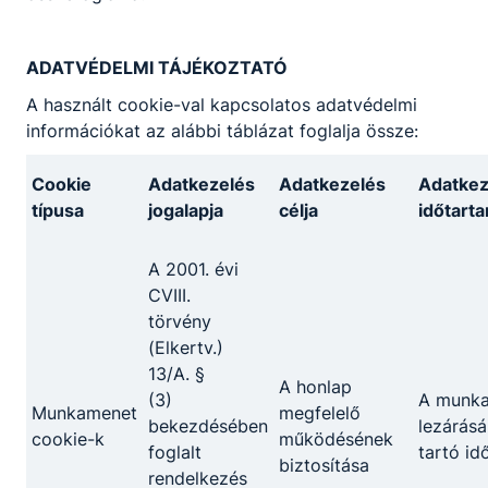
ADATVÉDELMI TÁJÉKOZTATÓ
A használt cookie-val kapcsolatos adatvédelmi
információkat az alábbi táblázat foglalja össze:
Cookie
Adatkezelés
Adatkezelés
Adatkez
típusa
jogalapja
célja
időtart
A 2001. évi
CVIII.
törvény
(Elkertv.)
13/A. §
A honlap
(3)
A munk
Munkamenet
megfelelő
bekezdésében
lezárásá
cookie-k
működésének
foglalt
tartó id
biztosítása
rendelkezés