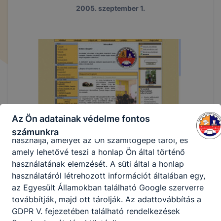
honlapunk használhatóságának és folyamatainak
2005. szeptember 1.
megkönnyítése, a cookie-k alkalmazásának
megakadályozása vagy törlése által előfordulhat,
hogy felhasználóink nem lesznek képesek
honlapunk funkcióinak teljes körű használatára (nem
lesz például elérhető a recaptcha, Google térkép,
form, YouTube videó), vagy a honlap a tervezettől
eltérően fog működni böngészőjében.
A honlap Google Analytics-et, a Google Inc. webes
elemző szolgáltatását használja. Ennek során a
Az Ön adatainak védelme fontos
Google Analytics a süti egy meghatározott formáját
számunkra
használja, amelyet az Ön számítógépe tárol, és
amely lehetővé teszi a honlap Ön által történő
használatának elemzését. A süti által a honlap
használatáról létrehozott információt általában egy,
az Egyesült Államokban található Google szerverre
továbbítják, majd ott tárolják. Az adattovábbítás a
GDPR V. fejezetében található rendelkezések