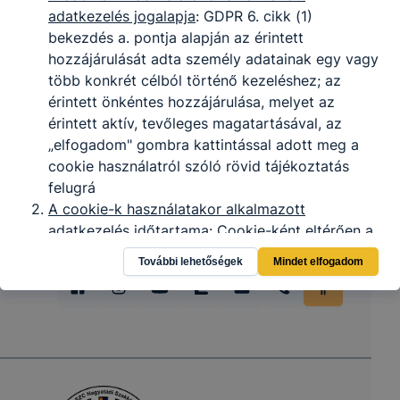
adatkezelés jogalapja
: GDPR 6. cikk (1)
bekezdés a. pontja alapján az érintett
hozzájárulását adta személy adatainak egy vagy
több konkrét célból történő kezeléshez; az
érintett önkéntes hozzájárulása, melyet az
érintett aktív, tevőleges magatartásával, az
„elfogadom" gombra kattintással adott meg a
cookie használatról szóló rövid tájékoztatás
felugrá
A cookie-k használatakor alkalmazott
adatkezelés időtartama
: Cookie-ként eltérően a
fenti táblázatokban foglaltaknak megfelelően.
További lehetőségek
Mindet elfogadom
A cookie-k használatával összefüggően a
weboldali adatkezelésre jogosult
: az IKK
Innovatív Képzéstámogató Központ Zrt., az
adatokat az általa megbízott munkavállalók
ismerhetik meg; valamint a Google Analytics
Az érintett jogai
: Az érintett kérelmezheti a rá