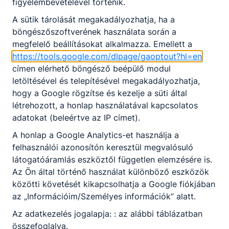
figyelembevételével történik.
A sütik tárolását megakadályozhatja, ha a
böngészőszoftverének használata során a
megfelelő beállításokat alkalmazza. Emellett a
https://tools.google.com/dlpage/gaoptout?hl=en
címen elérhető böngésző beépülő modul
letöltésével és telepítésével megakadályozhatja,
hogy a Google rögzítse és kezelje a süti által
létrehozott, a honlap használatával kapcsolatos
adatokat (beleértve az IP címet).
A honlap a Google Analytics-et használja a
felhasználói azonosítón keresztül megvalósuló
látogatóáramlás eszköztől független elemzésére is.
Az Ön által történő használat különböző eszközök
közötti követését kikapcsolhatja a Google fiókjában
az „Információim/Személyes információk” alatt.
Az adatkezelés jogalapja: : az alábbi táblázatban
összefoglalva.