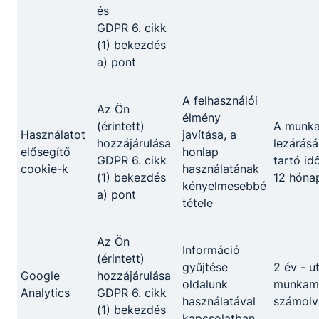
és
GDPR 6. cikk
(1) bekezdés
a) pont
A felhasználói
Az Ön
élmény
(érintett)
A munk
Használatot
javítása, a
hozzájárulása
lezárásá
elősegítő
honlap
GDPR 6. cikk
tartó id
cookie-k
használatának
(1) bekezdés
12 hóna
kényelmesebbé
a) pont
tétele
Az Ön
Információ
(érintett)
gyűjtése
2 év - u
Google
hozzájárulása
oldalunk
munkame
Analytics
GDPR 6. cikk
használatával
számolv
(1) bekezdés
kapcsolatban