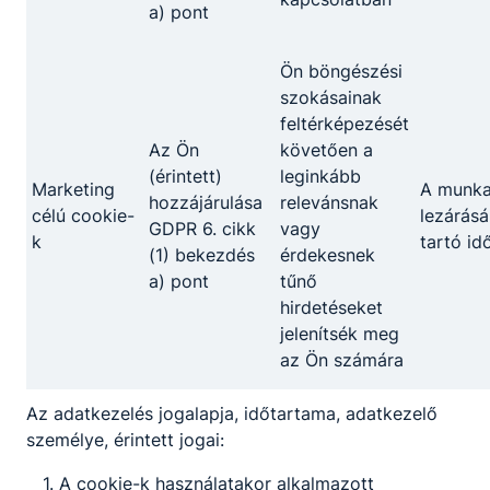
a) pont
Ön böngészési
szokásainak
feltérképezését
Az Ön
követően a
(érintett)
leginkább
Marketing
A munk
hozzájárulása
relevánsnak
célú cookie-
lezárásá
GDPR 6. cikk
vagy
k
tartó id
(1) bekezdés
érdekesnek
a) pont
tűnő
Megosztás
hirdetéseket
jelenítsék meg
az Ön számára
Az adatkezelés jogalapja, időtartama, adatkezelő
személye, érintett jogai:
Partnereink
A cookie-k használatakor alkalmazott