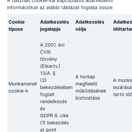
A használt cookie-val kapcsolatos adatvédelmi
információkat az alábbi táblázat foglalja össze:
Cookie
Adatkezelés
Adatkezelés
Adatkez
típusa
jogalapja
célja
időtart
A 2001. évi
CVIII.
törvény
(Elkertv.)
13/A. §
A honlap
(3)
A munk
Munkamenet
megfelelő
bekezdésében
lezárásá
cookie-k
működésének
foglalt
tartó id
biztosítása
rendelkezés
és
GDPR 6. cikk
(1) bekezdés
a) pont