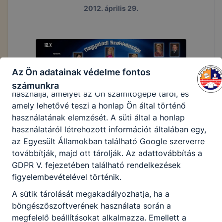
honlapunk funkcióinak teljes körű használatára (nem
2012. április 29.
lesz például elérhető a recaptcha, Google térkép,
form, YouTube videó), vagy a honlap a tervezettől
eltérően fog működni böngészőjében.
A honlap Google Analytics-et, a Google Inc. webes
elemző szolgáltatását használja. Ennek során a
Az Ön adatainak védelme fontos
Google Analytics a süti egy meghatározott formáját
számunkra
használja, amelyet az Ön számítógépe tárol, és
amely lehetővé teszi a honlap Ön által történő
használatának elemzését. A süti által a honlap
használatáról létrehozott információt általában egy,
az Egyesült Államokban található Google szerverre
továbbítják, majd ott tárolják. Az adattovábbítás a
GDPR V. fejezetében található rendelkezések
figyelembevételével történik.
A sütik tárolását megakadályozhatja, ha a
böngészőszoftverének használata során a
megfelelő beállításokat alkalmazza. Emellett a