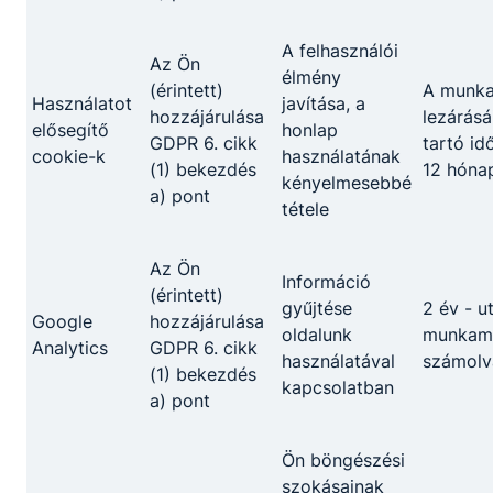
A felhasználói
Az Ön
élmény
(érintett)
A munk
Használatot
javítása, a
hozzájárulása
lezárásá
elősegítő
honlap
GDPR 6. cikk
tartó id
cookie-k
használatának
(1) bekezdés
12 hóna
kényelmesebbé
a) pont
tétele
Megosztás
Az Ön
Információ
(érintett)
gyűjtése
2 év - u
Google
hozzájárulása
oldalunk
munkame
Analytics
GDPR 6. cikk
használatával
számolv
(1) bekezdés
kapcsolatban
a) pont
Partnereink
Ön böngészési
szokásainak