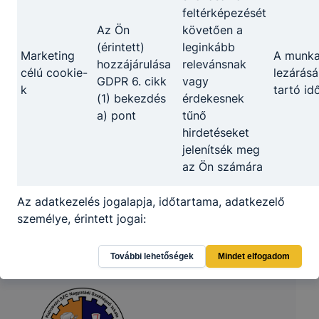
feltérképezését
Az Ön
követően a
(érintett)
leginkább
Marketing
A munk
hozzájárulása
relevánsnak
célú cookie-
lezárásá
GDPR 6. cikk
vagy
k
tartó id
(1) bekezdés
érdekesnek
a) pont
tűnő
hirdetéseket
jelenítsék meg
az Ön számára
Az adatkezelés jogalapja, időtartama, adatkezelő
személye, érintett jogai:
A cookie-k használatakor alkalmazott
További lehetőségek
Mindet elfogadom
adatkezelés jogalapja
: GDPR 6. cikk (1)
bekezdés a. pontja alapján az érintett
hozzájárulását adta személy adatainak egy vagy
több konkrét célból történő kezeléshez; az