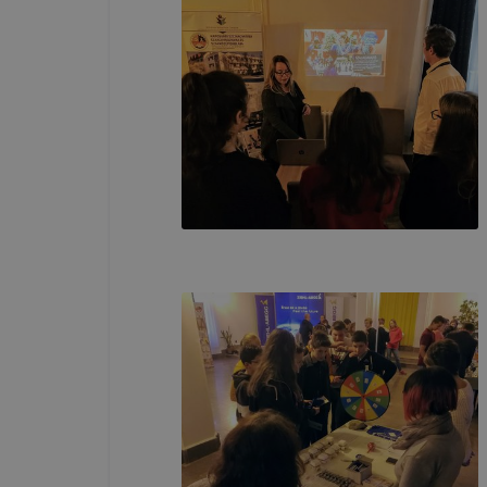
ADATVÉDE
A használt 
foglalja öss
Cookie típ
Munkamen
cookie-k