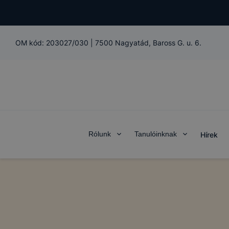
A
Kaposvár
domain(ek) 
OM kód:
203027/030
|
7500 Nagyatád, Baross G. u. 6.
Mi az a coo
A cookie va
számítógép
funkcióval 
látogató eg
használatát
A cookie-ka
Rólunk
Tanulóinknak
Hírek
ezekkel Önt
A Kaposvári
A
Kaposvár
használja:
Jobb fe
kapcsol