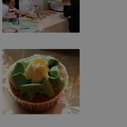
sünk azzal
okie-k nem
is csak
ául melyik
oldalt
ideje,
e, valamint
ét
ilyen
zzájárulás