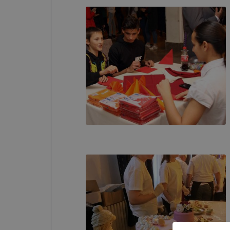
visszavonás
hirdetéseke
ezek a hird
Hogyan elle
Minden mo
A legtöbb 
de ezek ál
használatát
ezt megtehe
Felhívjuk f
folyamatai
vagy törlés
honlapunk f
recaptcha, 
eltérően f
A honlap Go
használja. 