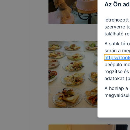
Az Ön ad
használja, 
által törté
létrehozott
szerverre t
található r
A sütik tár
során a meg
https://to
beépülő mod
rögzítse és
adatokat (b
A honlap a 
megvalósuló
történő has
fiókjában a
Az adatkeze