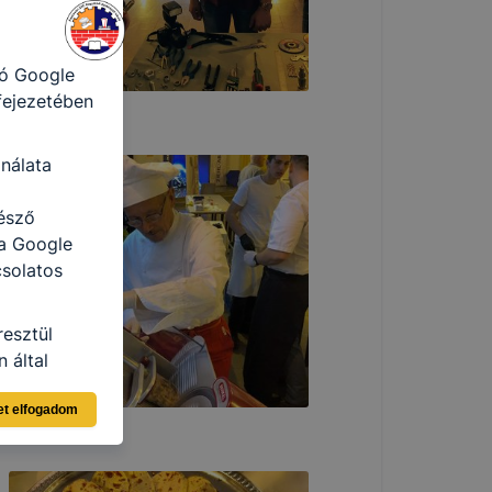
a honlap Ön
ról
tó Google
 fejezetében
nálata
észő
 a Google
csolatos
resztül
 által
ja a Google
et elfogadom