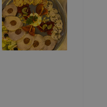
i táblázat
elés
ama
amenet
ig tartó