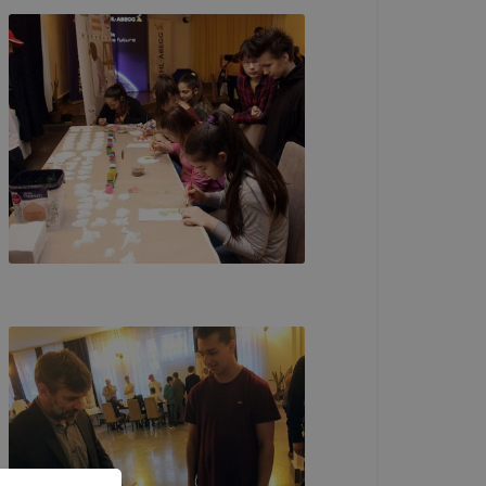
n
toztatását.
ookie-kat,
ookie-k
azó sütiket,
tóságának és
yozása
sek
ető a
ezettől
sát
ormáját