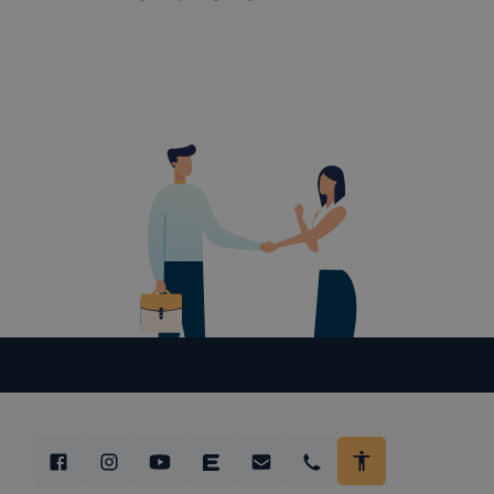
cookie-k
Az adatkeze
A cooki
bekezdé
egy vag
hozzájá
„elfoga
tájékoz
A cooki
eltérőe
A cooki
az IKK 
megbízo