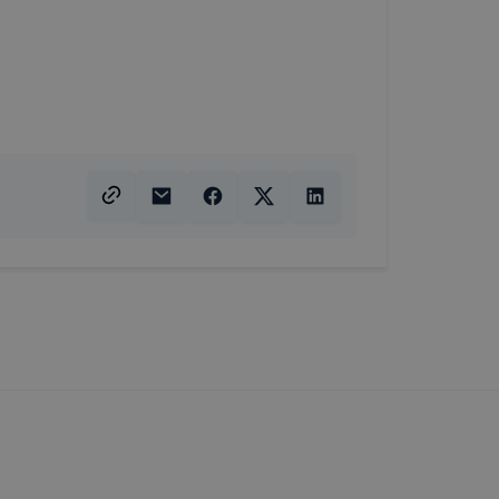
amenet
ig tartó
 12 hónap
tolsó
nettől
a
amenet
ig tartó