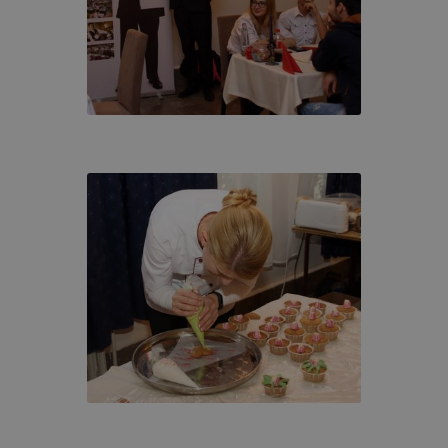
sokkal kapcsolatos választásait.
yt biztosító cookie-k
alytics cookie-kat arra használjuk, hogy információt gyűjt
an, hogyan használják látogatóink honlapunkat. Ezek a co
személy szerint beazonosítani, az éppen használt IP címet 
zítik. A cookie-k olyan információkat gyűjtenek, mint péld
e meg a látogatónk, a honlap mely részére kattintott, hány 
l, milyen hosszú volt az egyes munkamenetek megtekintési 
ak az esetleges hibaüzenetek. Mindez honlapunk fejlesztés
lók számára biztosított élmények javítása céljából történik.
élú cookie-k
tik célja, hogy az Ön böngészési szokásainak feltérképezés
 leginkább relevánsnak
snek tűnő hirdetéseket jelenítsék meg az Ön számára. Az 
élú cookie-kat csak
tes hozzájárulásával lehet az Ön eszközén elhelyezni. A ho
a, vagy