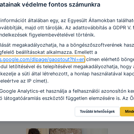
atainak védelme fontos számunkra
amelyet az Ön számítógépe tárol, és amely lehetővé teszi 
nő használatának elemzését. A süti által a honlap használatá
 információt általában egy, az Egyesült Államokban találha
ovábbítják, majd ott tárolják. Az adattovábbítás a GDPR V.
endelkezések figyelembevételével történik.
olását megakadályozhatja, ha a böngészőszoftverének hasz
felelő beállításokat alkalmazza. Emellett a
ols.google.com/dlpage/gaoptout?hl=en
címen elérhető böng
ul letöltésével és telepítésével megakadályozhatja, hogy
 kezelje a süti által létrehozott, a honlap használatával kap
eleértve az IP címet).
Google Analytics-et használja a felhasználói azonosítón ke
 látogatóáramlás eszköztől független elemzésére is. Az Ön
ználat különböző eszközök közötti követését kikapcsolhat
További lehetőségek
Mind
z „Információim/Személyes információk” alatt.
lés jogalapja: : az alábbi táblázatban összefoglalva.