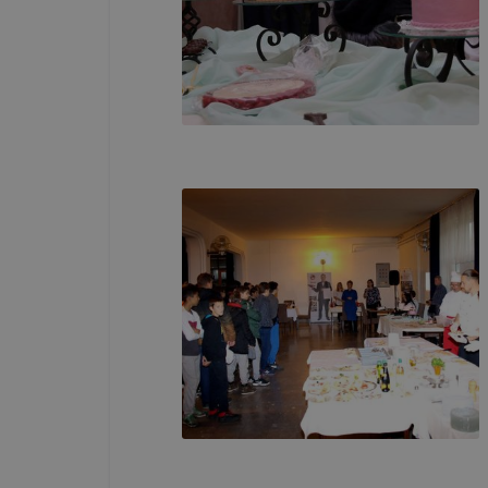
szolgáltatá
Teljesítmén
A Google An
kapcsolatb
tudják Önt 
részben rög
oldalt nézt
keresett fe
melyek volt
a felhaszná
Marketing c
Az ilyen sü
követően a
vagy érdeke
marketing c
az Ön előze
megtagadás