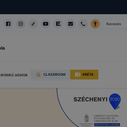
alá tartozó
l a
talan
ola
yzik a
pok
 így
érdekű adatok
CLASSROOM
KRÉTA
e használ?
ző célokból
részeit