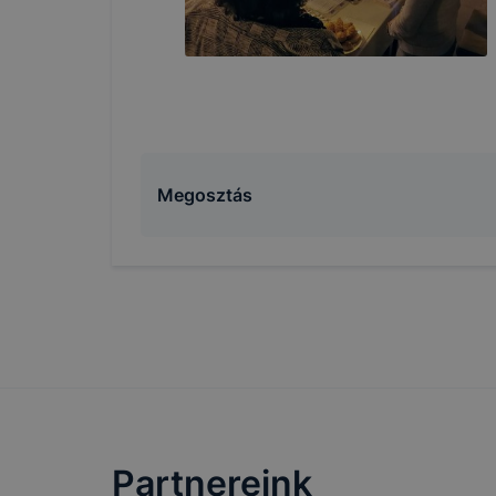
Használato
elősegítő 
k
Megosztás
Google Ana
Partnereink
Marketing 