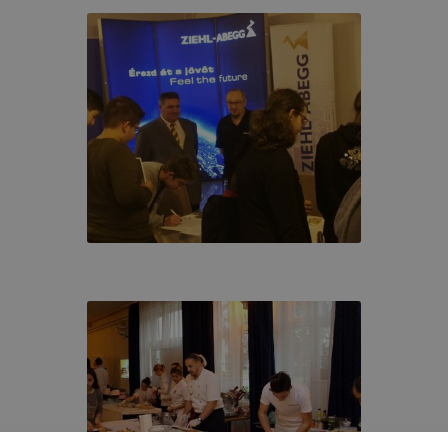
a esetén is jogosult a weboldal üzemeltetője a weboldalo
t megjeleníteni, csupán
etések kevésbé lesznek az Ön számára relevánsak.
nőrizheti és hogyan tudja kikapcsolni a cookie-kat?
2
dern böngésző
engedélyezi a cookie-k beállításának a vál
böngésző alapértelmezettként automatikusan elfogadja a c
talában megváltoztathatók. Amennyiben Ön nem kívánja a c
 engedélyezni, vagy törölni kívánja a weboldalunkról szárm
ti.
igyelmét, hogy mivel a cookie-k célja honlapunk használha
nak megkönnyítése, a cookie-k alkalmazásának megakadál
e által előfordulhat, hogy felhasználóink nem lesznek képe
unkcióinak teljes körű használatára (nem lesz például elérh
Google térkép, form, YouTube videó), vagy a honlap a terv
og működni böngészőjében.
ogle Analytics-et, a Google Inc. webes elemző szolgáltatá
Ennek során a Google Analytics a süti egy meghatározott f