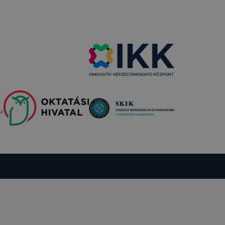
gai:
 6. cikk (1)
y adatainak
ntes
az
szóló rövid
okie-ként
 jogosult
:
ala
tics