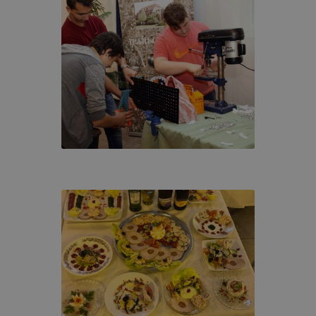
LMI TÁJÉKOZTATÓ
cookie-val kapcsolatos adatvédelmi információkat az alább
ze:
Adatkezelés
Adatkez
usa
Adatkezelés célja
jogalapja
időtart
A 2001. évi CVIII.
törvény (Elkertv.)
13/A. §
(3) bekezdésében
A honlap megfelelő
A munk
et
foglalt
működésének
lezárásá
rendelkezés és
biztosítása
időszak
GDPR 6. cikk (1)
bekezdés
a) pont