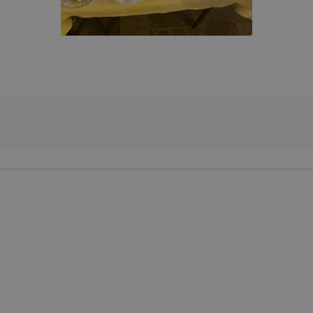
A felhasználói
Az Ön (érintett)
élmény javítása, a
t
hozzájárulása
A munk
honlap
cookie-
GDPR 6. cikk (1)
lezárásá
használatának
bekezdés
időszak
kényelmesebbé
a) pont
tétele
Az Ön (érintett)
Információ gyűjtése
hozzájárulása
2 év - u
oldalunk
lytics
GDPR 6. cikk (1)
munkame
használatával
bekezdés
számolv
kapcsolatban
a) pont
Ön böngészési
szokásainak
feltérképezését
Az Ön (érintett)
követően a
hozzájárulása
A munk
célú
leginkább
GDPR 6. cikk (1)
lezárásá