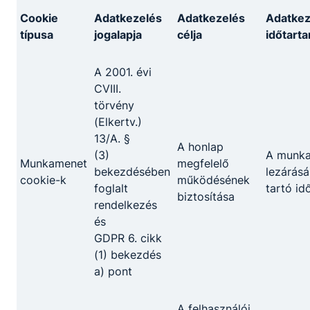
Cookie
Adatkezelés
Adatkezelés
Adatkez
típusa
jogalapja
célja
időtart
A 2001. évi
CVIII.
törvény
(Elkertv.)
13/A. §
A honlap
(3)
A munk
Munkamenet
megfelelő
bekezdésében
lezárásá
cookie-k
működésének
foglalt
tartó id
biztosítása
rendelkezés
és
GDPR 6. cikk
(1) bekezdés
a) pont
Megosztás
A felhasználói