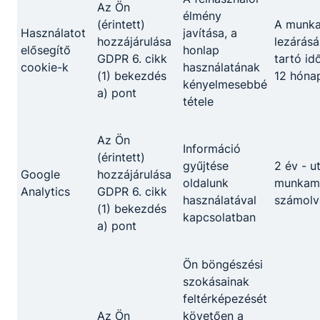
Az Ön
élmény
(érintett)
A munk
Használatot
javítása, a
hozzájárulása
lezárásá
elősegítő
honlap
GDPR 6. cikk
tartó id
cookie-k
használatának
(1) bekezdés
12 hóna
kényelmesebbé
a) pont
tétele
Partnereink
Az Ön
Információ
(érintett)
gyűjtése
2 év - u
Google
hozzájárulása
oldalunk
munkame
Analytics
GDPR 6. cikk
használatával
számolv
(1) bekezdés
kapcsolatban
a) pont
Ön böngészési
szokásainak
feltérképezését
Az Ön
követően a