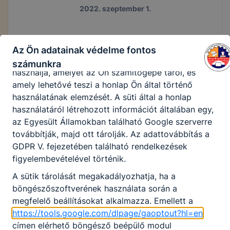
form, YouTube videó), vagy a honlap a tervezettől
2022. szeptember 1.
eltérően fog működni böngészőjében.
A honlap Google Analytics-et, a Google Inc. webes
elemző szolgáltatását használja. Ennek során a
Az Ön adatainak védelme fontos
Google Analytics a süti egy meghatározott formáját
számunkra
használja, amelyet az Ön számítógépe tárol, és
amely lehetővé teszi a honlap Ön által történő
használatának elemzését. A süti által a honlap
használatáról létrehozott információt általában egy,
az Egyesült Államokban található Google szerverre
továbbítják, majd ott tárolják. Az adattovábbítás a
GDPR V. fejezetében található rendelkezések
figyelembevételével történik.
A sütik tárolását megakadályozhatja, ha a
böngészőszoftverének használata során a
megfelelő beállításokat alkalmazza. Emellett a
https://tools.google.com/dlpage/gaoptout?hl=en
címen elérhető böngésző beépülő modul