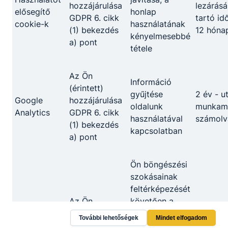
hozzájárulása
lezárásá
elősegítő
honlap
GDPR 6. cikk
tartó id
cookie-k
használatának
(1) bekezdés
12 hóna
kényelmesebbé
a) pont
tétele
Az Ön
Információ
(érintett)
gyűjtése
2 év - u
Google
hozzájárulása
oldalunk
munkame
Analytics
GDPR 6. cikk
használatával
számolv
(1) bekezdés
kapcsolatban
a) pont
Ön böngészési
szokásainak
feltérképezését
Az Ön
követően a
(érintett)
leginkább
További lehetőségek
Mindet elfogadom
Marketing
A munk
hozzájárulása
relevánsnak