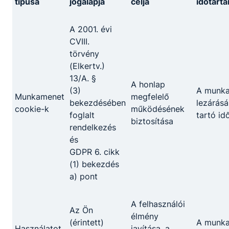
típusa
jogalapja
célja
időtart
A 2001. évi
CVIII.
törvény
(Elkertv.)
13/A. §
A honlap
(3)
A munk
Munkamenet
megfelelő
bekezdésében
lezárásá
Megosztás
cookie-k
működésének
foglalt
tartó id
biztosítása
rendelkezés
és
GDPR 6. cikk
(1) bekezdés
a) pont
Partnereink
A felhasználói
Az Ön
élmény
(érintett)
A munk
Használatot
javítása, a