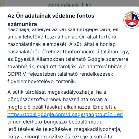
2023. május 8.
|
KT
A honlap Google Analytics-et, a Google Inc. webes
elemző szolgáltatását használja. Ennek során a
Az Ön adatainak védelme fontos
Google Analytics a süti egy meghatározott formáját
számunkra
használja, amelyet az Ön számítógépe tárol, és
amely lehetővé teszi a honlap Ön által történő
használatának elemzését. A süti által a honlap
használatáról létrehozott információt általában egy,
az Egyesült Államokban található Google szerverre
továbbítják, majd ott tárolják. Az adattovábbítás a
GDPR V. fejezetében található rendelkezések
figyelembevételével történik.
A sütik tárolását megakadályozhatja, ha a
böngészőszoftverének használata során a
megfelelő beállításokat alkalmazza. Emellett a
https://tools.google.com/dlpage/gaoptout?hl=en
címen elérhető böngésző beépülő modul
letöltésével és telepítésével megakadályozhatja,
hogy a Google rögzítse és kezelje a süti által