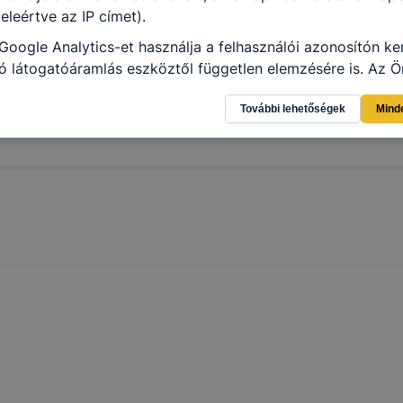
eleértve az IP címet).
Google Analytics-et használja a felhasználói azonosítón ke
 látogatóáramlás eszköztől független elemzésére is. Az Ön
ználat különböző eszközök közötti követését kikapcsolhat
További lehetőségek
Mind
z „Információim/Személyes információk” alatt.
lés jogalapja: : az alábbi táblázatban összefoglalva.
LMI TÁJÉKOZTATÓ
cookie-val kapcsolatos adatvédelmi információkat az alább
ze:
Adatkezelés
Adatkez
usa
Adatkezelés célja
jogalapja
időtart
A 2001. évi CVIII.
törvény (Elkertv.)