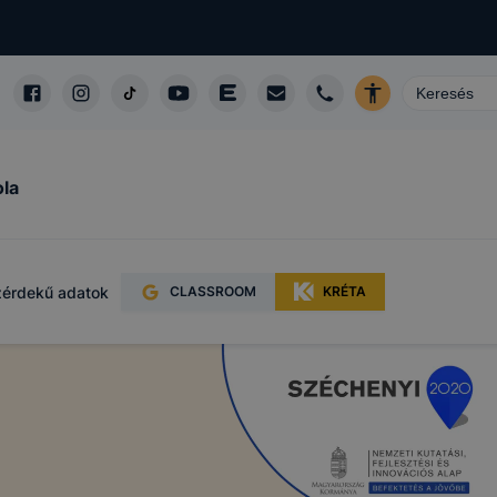
ámítógépen,
 felismeri
 hordoznak
eléssel
őséget
ola
érdekű adatok
CLASSROOM
KRÉTA
sünk azzal
okie-k nem
is csak
ául melyik
oldalt
ideje,
e, valamint