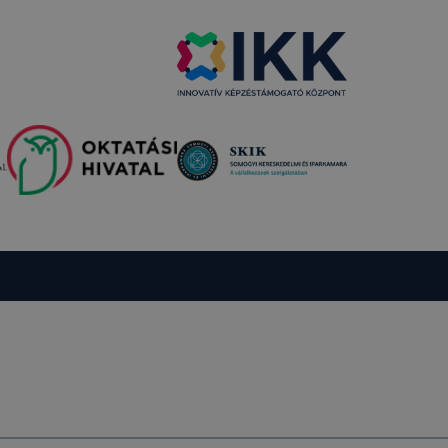
amenet
ig tartó
amenet
ig tartó
 12 hónap
tolsó
nettől