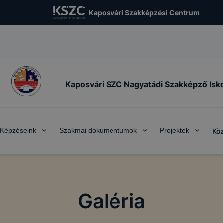
garantálni Önnek honlapunk használatát.
Kaposvári Szakképzési Centrum
 elősegítő "maradandó sütik" (persistent cookie)
ó sütik" a honlap elhagyását követően is tárolódnak a sz
 vagy mobileszközön. Ezen cookie-k segítségével a honlap
visszatérő látogatót. A „maradandó sütik” önmagukban nem
datot és csak a kiszolgáló adatbázisában tárolt összerend
lmasak a felhasználó azonosítására. Ezek a cookie-k lehet
Kaposvári SZC Nagyatádi Szakképző Isk
k arra, hogy megjegyezhessük a honlapunk által felkínált
sokkal kapcsolatos választásait.
yt biztosító cookie-k
Képzéseink
Szakmai dokumentumok
Projektek
Köz
alytics cookie-kat arra használjuk, hogy információt gyűjt
an, hogyan használják látogatóink honlapunkat. Ezek a co
személy szerint beazonosítani, az éppen használt IP címet 
zítik. A cookie-k olyan információkat gyűjtenek, mint péld
e meg a látogatónk, a honlap mely részére kattintott, hány 
Galéria
l, milyen hosszú volt az egyes munkamenetek megtekintési 
ak az esetleges hibaüzenetek. Mindez honlapunk fejlesztés