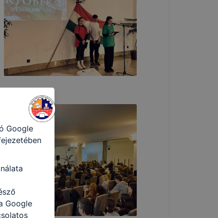
tóságának és
yozása
sek
ető a
ezettől
sát
ormáját
a honlap Ön
ról
tó Google
 fejezetében
nálata
észő
 a Google
csolatos