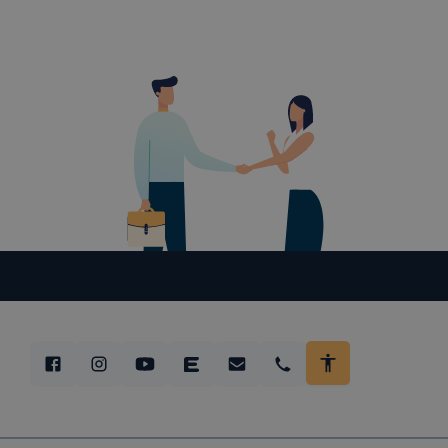
Munkamen
cookie-k
Használato
elősegítő 
k
Google Ana