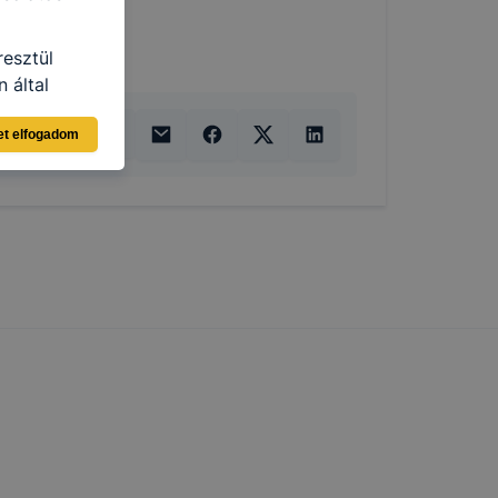
resztül
 által
ja a Google
et elfogadom
i táblázat
elés
ama