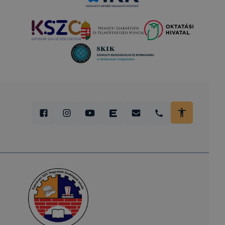
egyéb webanalitikai adatainak független mérését és
auditálását külső szerverek segítik
(
www.google.com/analytics/
). A Google által
használt külső sütemény általi adatkezelésről a
http://www.google.com/intl/hu/policies
címen
kérhető bővebb tájékoztatás.
2
Chrome:
https://support.google.com/accounts/answer/61416
?
hl=hu&ref_topic=3382296&sjid=1457566511503923
2124-EU
Edge: Menü → Beállítások → Sütik és webhely
engedélyek
Firefox:
https://support.mozilla.org/hu/kb/weboldalak-helyi-
tarolasi-beallitasainak-kezelese
YouTube közösségi irányelvek:
https://www.youtube.com/howyoutubeworks/policie