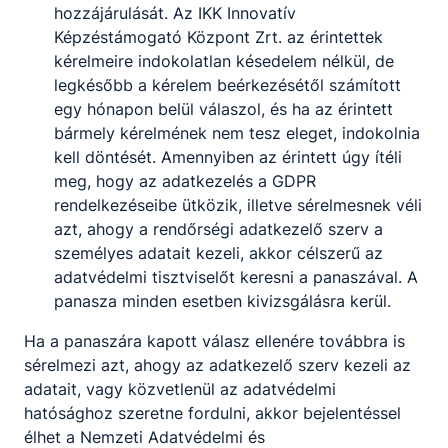
hozzájárulását. Az IKK Innovatív
Képzéstámogató Központ Zrt. az érintettek
kérelmeire indokolatlan késedelem nélkül, de
legkésőbb a kérelem beérkezésétől számított
egy hónapon belül válaszol, és ha az érintett
bármely kérelmének nem tesz eleget, indokolnia
kell döntését. Amennyiben az érintett úgy ítéli
meg, hogy az adatkezelés a GDPR
rendelkezéseibe ütközik, illetve sérelmesnek véli
azt, ahogy a rendőrségi adatkezelő szerv a
személyes adatait kezeli, akkor célszerű az
adatvédelmi tisztviselőt keresni a panaszával. A
panasza minden esetben kivizsgálásra kerül.
Ha a panaszára kapott válasz ellenére továbbra is
sérelmezi azt, ahogy az adatkezelő szerv kezeli az
adatait, vagy közvetlenül az adatvédelmi
hatósághoz szeretne fordulni, akkor bejelentéssel
élhet a Nemzeti Adatvédelmi és