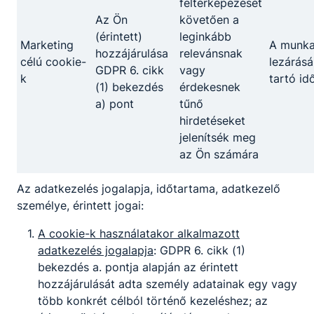
feltérképezését
Az Ön
követően a
(érintett)
leginkább
Marketing
A munk
hozzájárulása
relevánsnak
célú cookie-
lezárásá
GDPR 6. cikk
vagy
k
tartó id
(1) bekezdés
érdekesnek
a) pont
tűnő
hirdetéseket
jelenítsék meg
az Ön számára
Az adatkezelés jogalapja, időtartama, adatkezelő
személye, érintett jogai:
A cookie-k használatakor alkalmazott
adatkezelés jogalapja
: GDPR 6. cikk (1)
bekezdés a. pontja alapján az érintett
hozzájárulását adta személy adatainak egy vagy
több konkrét célból történő kezeléshez; az