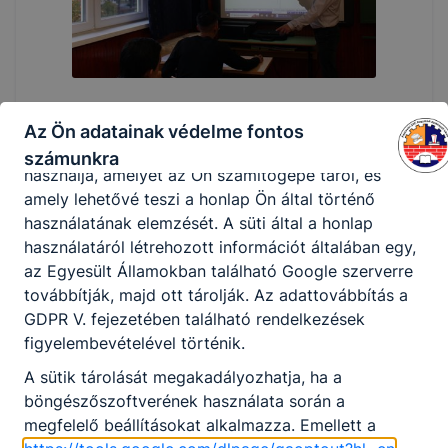
lesz például elérhető a recaptcha, Google térkép,
form, YouTube videó), vagy a honlap a tervezettől
eltérően fog működni böngészőjében.
A honlap Google Analytics-et, a Google Inc. webes
elemző szolgáltatását használja. Ennek során a
Az Ön adatainak védelme fontos
Google Analytics a süti egy meghatározott formáját
számunkra
használja, amelyet az Ön számítógépe tárol, és
amely lehetővé teszi a honlap Ön által történő
használatának elemzését. A süti által a honlap
használatáról létrehozott információt általában egy,
az Egyesült Államokban található Google szerverre
továbbítják, majd ott tárolják. Az adattovábbítás a
GDPR V. fejezetében található rendelkezések
figyelembevételével történik.
A sütik tárolását megakadályozhatja, ha a
böngészőszoftverének használata során a
megfelelő beállításokat alkalmazza. Emellett a