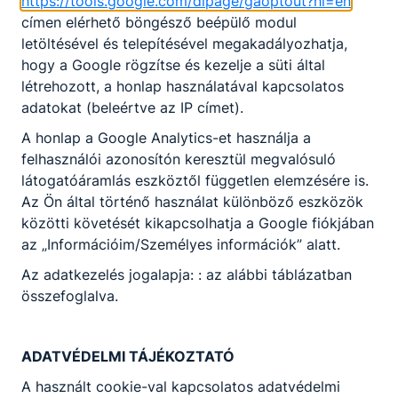
https://tools.google.com/dlpage/gaoptout?hl=en
címen elérhető böngésző beépülő modul
letöltésével és telepítésével megakadályozhatja,
hogy a Google rögzítse és kezelje a süti által
létrehozott, a honlap használatával kapcsolatos
adatokat (beleértve az IP címet).
A honlap a Google Analytics-et használja a
felhasználói azonosítón keresztül megvalósuló
látogatóáramlás eszköztől független elemzésére is.
Az Ön által történő használat különböző eszközök
közötti követését kikapcsolhatja a Google fiókjában
az „Információim/Személyes információk” alatt.
Az adatkezelés jogalapja: : az alábbi táblázatban
összefoglalva.
ADATVÉDELMI TÁJÉKOZTATÓ
A használt cookie-val kapcsolatos adatvédelmi