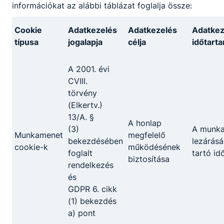
információkat az alábbi táblázat foglalja össze:
Cookie
Adatkezelés
Adatkezelés
Adatkez
típusa
jogalapja
célja
időtart
A 2001. évi
CVIII.
törvény
(Elkertv.)
13/A. §
A honlap
(3)
A munk
Munkamenet
megfelelő
bekezdésében
lezárásá
cookie-k
működésének
foglalt
tartó id
biztosítása
rendelkezés
és
GDPR 6. cikk
(1) bekezdés
a) pont