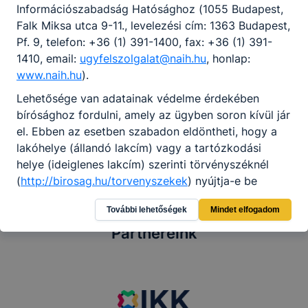
Információszabadság Hatósághoz (1055 Budapest,
Falk Miksa utca 9-11., levelezési cím: 1363 Budapest,
Pf. 9, telefon: +36 (1) 391-1400, fax: +36 (1) 391-
1410, email:
ugyfelszolgalat@naih.hu
, honlap:
www.naih.hu
).
Lehetősége van adatainak védelme érdekében
Megosztás
bírósághoz fordulni, amely az ügyben soron kívül jár
el. Ebben az esetben szabadon eldöntheti, hogy a
lakóhelye (állandó lakcím) vagy a tartózkodási
helye (ideiglenes lakcím) szerinti törvényszéknél
(
http://birosag.hu/torvenyszekek
) nyújtja-e be
keresetét. A lakóhelye vagy tartózkodási helye
További lehetőségek
Mindet elfogadom
szerinti törvényszéket megkeresheti a
http://birosag.hu/ugyfelkapcsolati-portal/birosag-
Partnereink
kereso
oldalon.
[1]
Google Analytics: weboldalunk látogatottsági és