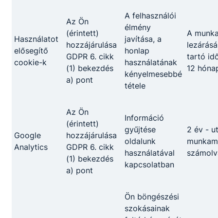
A felhasználói
Az Ön
élmény
(érintett)
A munk
Használatot
javítása, a
hozzájárulása
lezárásá
elősegítő
honlap
GDPR 6. cikk
tartó id
cookie-k
használatának
(1) bekezdés
12 hóna
kényelmesebbé
a) pont
tétele
Az Ön
Információ
(érintett)
gyűjtése
2 év - u
Google
hozzájárulása
oldalunk
munkame
Analytics
GDPR 6. cikk
használatával
számolv
(1) bekezdés
kapcsolatban
a) pont
Ön böngészési
szokásainak