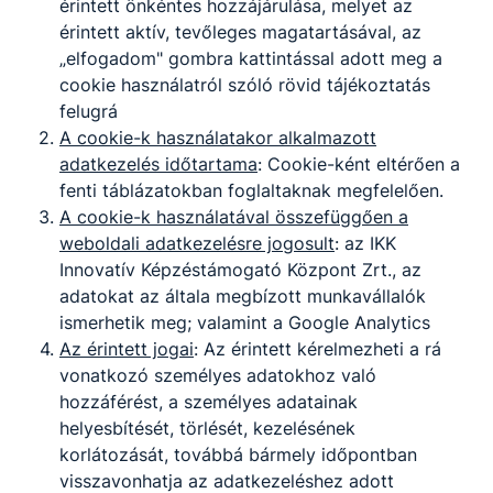
érintett önkéntes hozzájárulása, melyet az
érintett aktív, tevőleges magatartásával, az
„elfogadom" gombra kattintással adott meg a
cookie használatról szóló rövid tájékoztatás
felugrá
A cookie-k használatakor alkalmazott
adatkezelés időtartama
: Cookie-ként eltérően a
fenti táblázatokban foglaltaknak megfelelően.
A cookie-k használatával összefüggően a
weboldali adatkezelésre jogosult
: az IKK
Innovatív Képzéstámogató Központ Zrt., az
adatokat az általa megbízott munkavállalók
ismerhetik meg; valamint a Google Analytics
Az érintett jogai
: Az érintett kérelmezheti a rá
vonatkozó személyes adatokhoz való
hozzáférést, a személyes adatainak
helyesbítését, törlését, kezelésének
korlátozását, továbbá bármely időpontban
visszavonhatja az adatkezeléshez adott