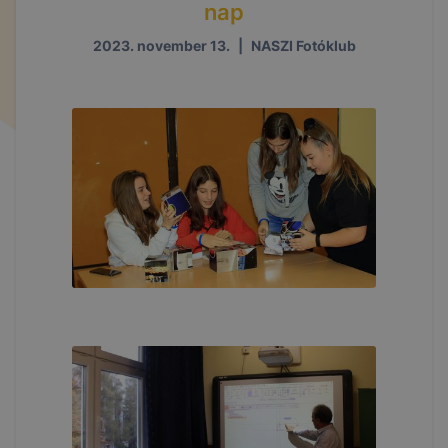
megjeleníteni, csupán
nap
ezek a hirdetések kevésbé lesznek az Ön számára
2023. november 13.
|
NASZI Fotóklub
relevánsak.
Hogyan ellenőrizheti és hogyan tudja kikapcsolni a
cookie-kat?
2
Minden modern böngésző
engedélyezi a cookie-k
beállításának a változtatását. A legtöbb böngésző
alapértelmezettként automatikusan elfogadja a
cookie-kat, de ezek általában megváltoztathatók.
Amennyiben Ön nem kívánja a cookie-k használatát
engedélyezni, vagy törölni kívánja a weboldalunkról
származó sütiket, ezt megteheti.
Felhívjuk figyelmét, hogy mivel a cookie-k célja
honlapunk használhatóságának és folyamatainak
megkönnyítése, a cookie-k alkalmazásának
megakadályozása vagy törlése által előfordulhat,
hogy felhasználóink nem lesznek képesek
honlapunk funkcióinak teljes körű használatára (nem