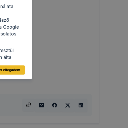
nálata
észő
 a Google
csolatos
resztül
 által
ja a Google
et elfogadom
i táblázat