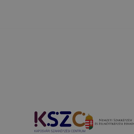
Adatkezelés
Adatkez
usa
Adatkezelés célja
jogalapja
időtart
A 2001. évi CVIII.
törvény (Elkertv.)
13/A. §
(3) bekezdésében
A honlap megfelelő
A munk
et
foglalt
működésének
lezárásá
rendelkezés és
biztosítása
időszak
GDPR 6. cikk (1)
bekezdés
a) pont
A felhasználói
Az Ön (érintett)
élmény javítása, a
t
hozzájárulása
A munk
honlap
cookie-
GDPR 6. cikk (1)
lezárásá
használatának
bekezdés
időszak
kényelmesebbé
a) pont