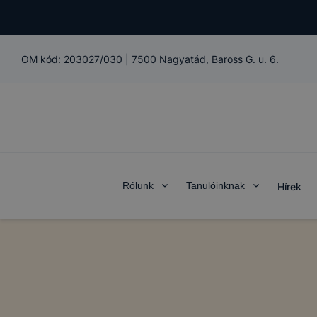
használhass
oldalakon 
érvényesség
munkamenet
OM kód:
203027/030
|
7500 Nagyatád, Baross G. u. 6.
automatikus
nem tudjuk 
Használatot
A "maradand
notebookon
Önt, mint 
Rólunk
Tanulóinknak
Hírek
személyes a
együtt alka
biztosítana
szolgáltatá
Teljesítmén
A Google An
kapcsolatb