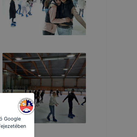
toztatását.
ookie-kat,
ookie-k
azó sütiket,
tóságának és
yozása
sek
ető a
ezettől
sát
ormáját
a honlap Ön
ról
tó Google
 fejezetében