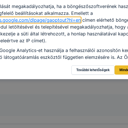
olását megakadályozhatja, ha a böngészőszoftverének hasz
felelő beállításokat alkalmazza. Emellett a
ols.google.com/dlpage/gaoptout?hl=en
címen elérhető böng
ul letöltésével és telepítésével megakadályozhatja, hogy
 kezelje a süti által létrehozott, a honlap használatával kap
eleértve az IP címet).
Google Analytics-et használja a felhasználói azonosítón ke
 látogatóáramlás eszköztől független elemzésére is. Az Ön
ználat különböző eszközök közötti követését kikapcsolhat
További lehetőségek
Mind
z „Információim/Személyes információk” alatt.
lés jogalapja: : az alábbi táblázatban összefoglalva.
LMI TÁJÉKOZTATÓ
cookie-val kapcsolatos adatvédelmi információkat az alább
ze: