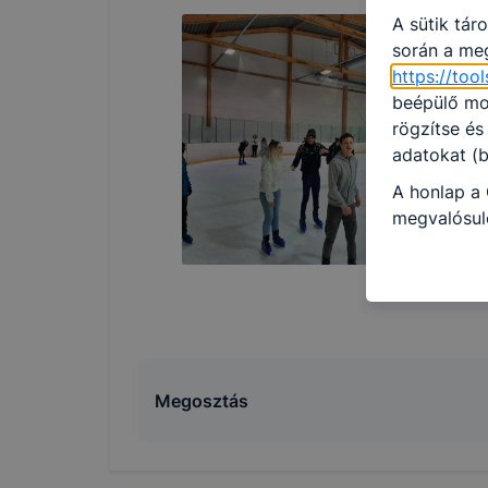
A sütik tár
során a meg
https://to
beépülő mod
rögzítse és
adatokat (b
A honlap a 
megvalósuló
történő has
fiókjában a
Az adatkeze
ADATVÉDE
Megosztás
A használt 
foglalja öss