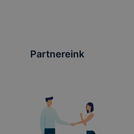
Cookie típ
Partnereink
Munkamen
cookie-k
Használato
elősegítő 
k