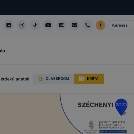
ntett
okie-k
e-k
 nélkül
ola
ámítógépen,
 felismeri
 hordoznak
érdekű adatok
CLASSROOM
KRÉTA
eléssel
őséget
sünk azzal
okie-k nem