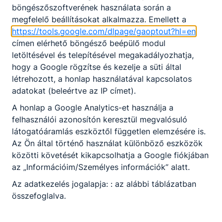
böngészőszoftverének használata során a
megfelelő beállításokat alkalmazza. Emellett a
https://tools.google.com/dlpage/gaoptout?hl=en
címen elérhető böngésző beépülő modul
letöltésével és telepítésével megakadályozhatja,
hogy a Google rögzítse és kezelje a süti által
létrehozott, a honlap használatával kapcsolatos
adatokat (beleértve az IP címet).
A honlap a Google Analytics-et használja a
felhasználói azonosítón keresztül megvalósuló
látogatóáramlás eszköztől független elemzésére is.
Az Ön által történő használat különböző eszközök
közötti követését kikapcsolhatja a Google fiókjában
az „Információim/Személyes információk” alatt.
Az adatkezelés jogalapja: : az alábbi táblázatban
összefoglalva.