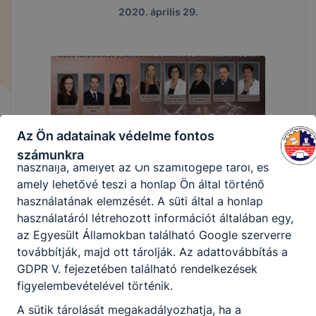
megakadályozása vagy törlése által előfordulhat,
2020. április 29.
hogy felhasználóink nem lesznek képesek
honlapunk funkcióinak teljes körű használatára (nem
lesz például elérhető a recaptcha, Google térkép,
form, YouTube videó), vagy a honlap a tervezettől
eltérően fog működni böngészőjében.
A honlap Google Analytics-et, a Google Inc. webes
elemző szolgáltatását használja. Ennek során a
Az Ön adatainak védelme fontos
Google Analytics a süti egy meghatározott formáját
számunkra
használja, amelyet az Ön számítógépe tárol, és
amely lehetővé teszi a honlap Ön által történő
használatának elemzését. A süti által a honlap
használatáról létrehozott információt általában egy,
az Egyesült Államokban található Google szerverre
továbbítják, majd ott tárolják. Az adattovábbítás a
GDPR V. fejezetében található rendelkezések
figyelembevételével történik.
A sütik tárolását megakadályozhatja, ha a