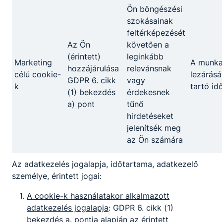
Ön böngészési
Megosztás
szokásainak
feltérképezését
Az Ön
követően a
(érintett)
leginkább
Marketing
A munk
hozzájárulása
relevánsnak
célú cookie-
lezárásá
GDPR 6. cikk
vagy
k
tartó id
(1) bekezdés
érdekesnek
Partnereink
a) pont
tűnő
hirdetéseket
jelenítsék meg
az Ön számára
Az adatkezelés jogalapja, időtartama, adatkezelő
személye, érintett jogai:
A cookie-k használatakor alkalmazott
adatkezelés jogalapja
: GDPR 6. cikk (1)
bekezdés a. pontja alapján az érintett