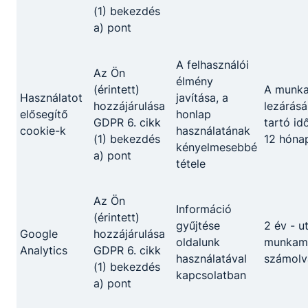
(1) bekezdés
a) pont
A felhasználói
Az Ön
élmény
(érintett)
A munk
Használatot
javítása, a
hozzájárulása
lezárásá
elősegítő
honlap
GDPR 6. cikk
tartó id
cookie-k
használatának
(1) bekezdés
12 hóna
kényelmesebbé
a) pont
tétele
Az Ön
Információ
(érintett)
gyűjtése
2 év - u
Google
hozzájárulása
oldalunk
munkame
Analytics
GDPR 6. cikk
használatával
számolv
(1) bekezdés
kapcsolatban
a) pont