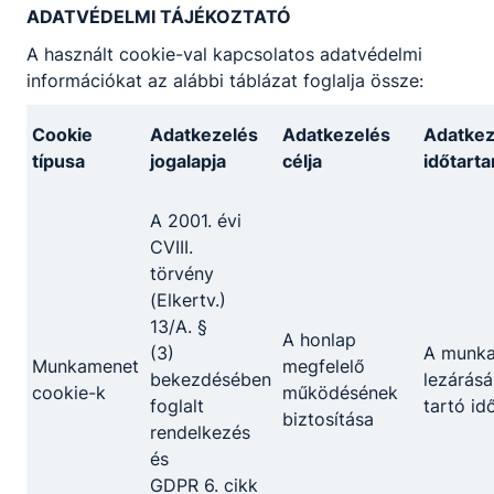
ADATVÉDELMI TÁJÉKOZTATÓ
A használt cookie-val kapcsolatos adatvédelmi
információkat az alábbi táblázat foglalja össze:
Cookie
Adatkezelés
Adatkezelés
Adatkez
típusa
jogalapja
célja
időtart
A 2001. évi
CVIII.
törvény
(Elkertv.)
13/A. §
A honlap
(3)
A munk
Munkamenet
megfelelő
bekezdésében
lezárásá
cookie-k
működésének
foglalt
tartó id
biztosítása
rendelkezés
és
GDPR 6. cikk