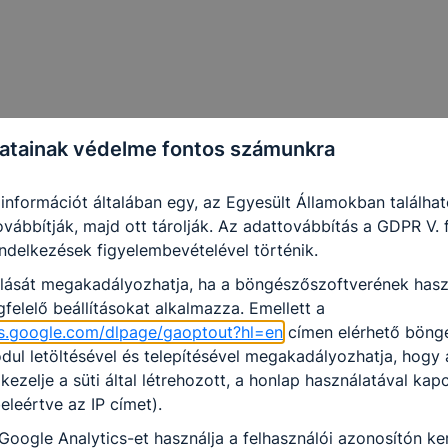
unkcióinak teljes körű használatára (nem lesz például elérh
Google térkép, form, YouTube videó), vagy a honlap a terv
og működni böngészőjében.
ogle Analytics-et, a Google Inc. webes elemző szolgáltatá
Ennek során a Google Analytics a süti egy meghatározott f
atainak védelme fontos számunkra
amelyet az Ön számítógépe tárol, és amely lehetővé teszi 
nő használatának elemzését. A süti által a honlap használatá
 információt általában egy, az Egyesült Államokban találha
ovábbítják, majd ott tárolják. Az adattovábbítás a GDPR V.
endelkezések figyelembevételével történik.
olását megakadályozhatja, ha a böngészőszoftverének hasz
felelő beállításokat alkalmazza. Emellett a
ols.google.com/dlpage/gaoptout?hl=en
címen elérhető böng
ul letöltésével és telepítésével megakadályozhatja, hogy
 kezelje a süti által létrehozott, a honlap használatával kap
eleértve az IP címet).
Google Analytics-et használja a felhasználói azonosítón ke