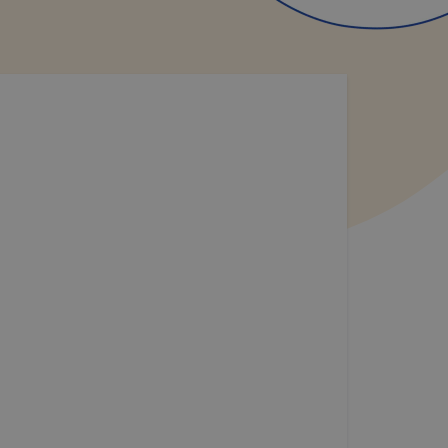
ét
ilyen
zzájárulás
n
toztatását.
ookie-kat,
ookie-k
azó sütiket,
tóságának és
yozása
sek