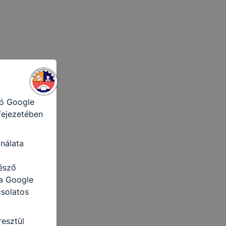
ető a
ezettől
sát
ormáját
a honlap Ön
ról
tó Google
 fejezetében
nálata
észő
 a Google
csolatos
resztül