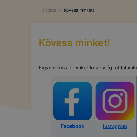
Az ilyen sü
követően a
/
Főoldal
Kövess minket!
vagy érdeke
marketing c
az Ön előze
megtagadás
Kövess minket!
visszavonás
hirdetéseke
ezek a hird
Figyeld friss híreinket közösségi oldalainko
Hogyan elle
Minden mo
A legtöbb 
de ezek ál
használatát
ezt megtehe
Felhívjuk f
Facebook
Instagram
folyamatai
vagy törlés