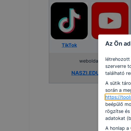
honlapunk f
recaptcha, 
eltérően f
A honlap Go
használja. 
Az Ön ad
YouTube
használja, 
TikTok
által törté
létrehozott
weboldal:
szerverre t
NASZI.EDU.HU
található r
A sütik tár
során a meg
https://to
beépülő mod
rögzítse és
adatokat (b
A honlap a 