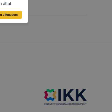
 által
ja a Google
et elfogadom
i táblázat
elés
ama
amenet
ig tartó