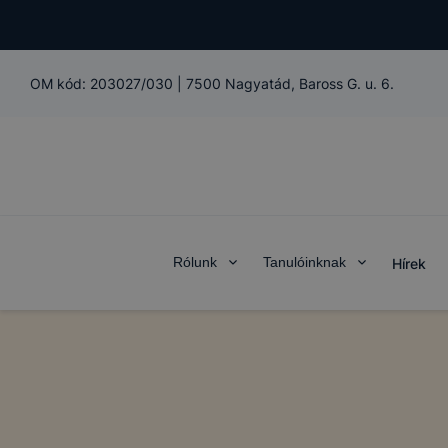
A "maradand
notebookon
Önt, mint 
személyes a
OM kód:
203027/030
|
7500 Nagyatád, Baross G. u. 6.
együtt alka
biztosítana
szolgáltatá
Teljesítmén
A Google An
kapcsolatb
Rólunk
Tanulóinknak
Hírek
tudják Önt 
részben rög
oldalt nézt
keresett fe
melyek volt
a felhaszná
Marketing c