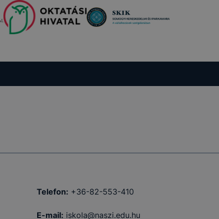
amenet
ig tartó
 12 hónap
tolsó
nettől
Telefon:
+36-82-553-410
a
E-mail:
iskola@naszi.edu.hu