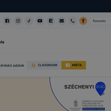
ámítógépen,
 felismeri
 hordoznak
eléssel
őséget
ola
sünk azzal
okie-k nem
érdekű adatok
CLASSROOM
KRÉTA
is csak
ául melyik
oldalt
ideje,
e, valamint